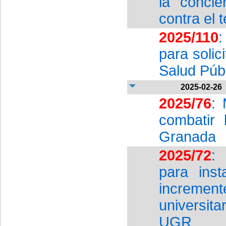
la conci
contra el 
2025/110
:
para solic
Salud Públi
2025-02-26
2025/76
:
combatir 
Granada
2025/72
:
para ins
incremen
universita
UGR