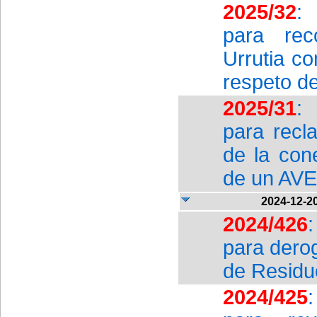
2025/32
:
para rec
Urrutia c
respeto d
2025/31
:
para recl
de la con
de un AVE
2024-12-2
2024/426
para derog
de Residu
2024/425