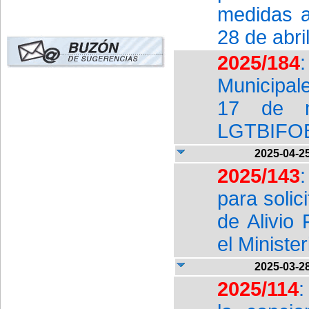
medidas a
28 de abri
2025/184
Municipal
17 de ma
LGTBIFO
2025-04-2
2025/143
para solic
de Alivio 
el Ministe
2025-03-2
2025/114
: