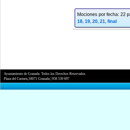
Mociones por fecha: 22 pa
18
,
19
,
20
,
21
,
final
Ayuntamiento de Granada. Todos los Derechos Reservados.
Plaza del Carmen,18071 Granada
|
958 539 697