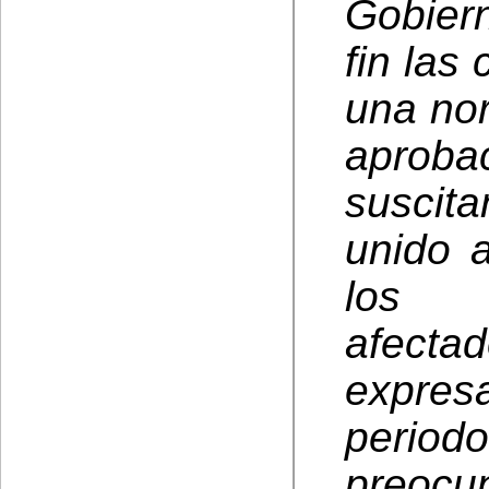
Gobiern
fin las
una no
aproba
suscit
unido 
los g
afecta
expres
period
preocu