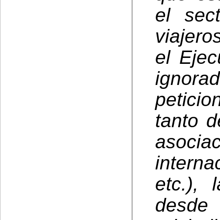
el sec
viajero
el Eje
ignor
peticio
tanto 
asoc
intern
etc.),
desd