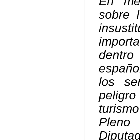
En me
sobre 
insust
importa
dentr
español
los se
peligro
turism
Pleno
Diput