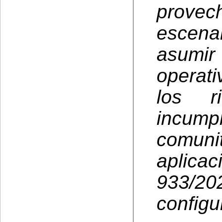
provech
escena
asumir
operati
los r
incump
comun
aplic
933/20
configu