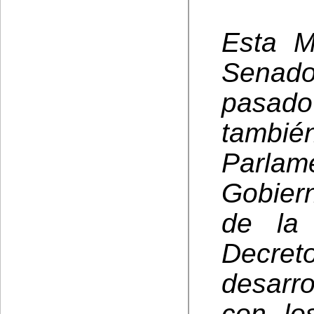
Esta M
Senado
pasado
tambié
Parlame
Gobiern
de la 
Decret
desarr
con lo