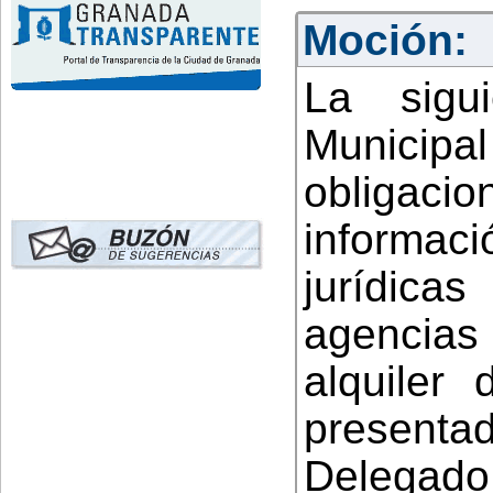
Moción:
La sigu
Municipal
obligacio
informaci
jurídica
agencia
alquiler
presenta
Delegado