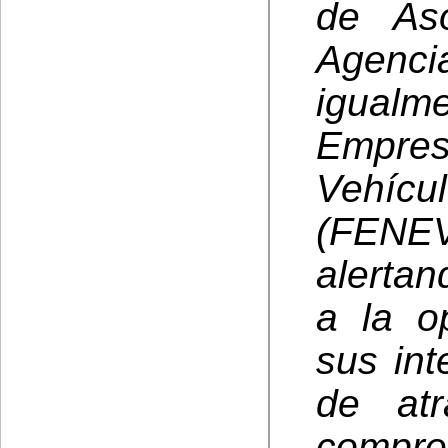
de Aso
Agenci
igualm
Empre
Vehícu
(FENE
alerta
a la o
sus int
de at
compre