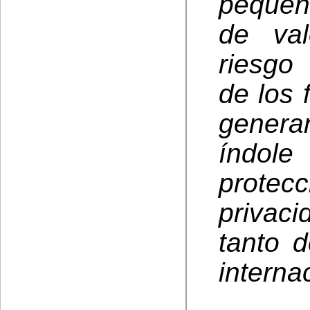
pequeñ
de val
riesgo
de los 
genera
índole
prote
privaci
tanto 
interna