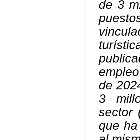
de 3 m
puest
vincul
turíst
publi
empleo 
de 2024
3 mil
sector 
que ha
al mism