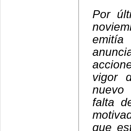
Por úl
noviem
emití
anunci
accione
vigor 
nuevo 
falta 
motiva
que es