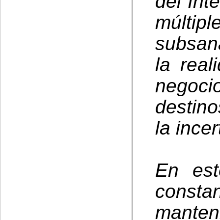
del Int
múltipl
subsan
la real
negoci
destin
la ince
En est
const
mante