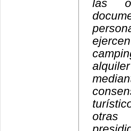
las o
docume
person
ejerce
campi
alquil
median
consen
turíst
otras
presid