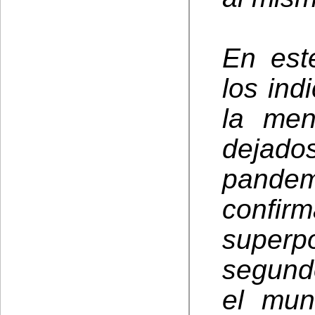
En est
los ind
la me
dejado
pande
conf
superpo
segund
el mun