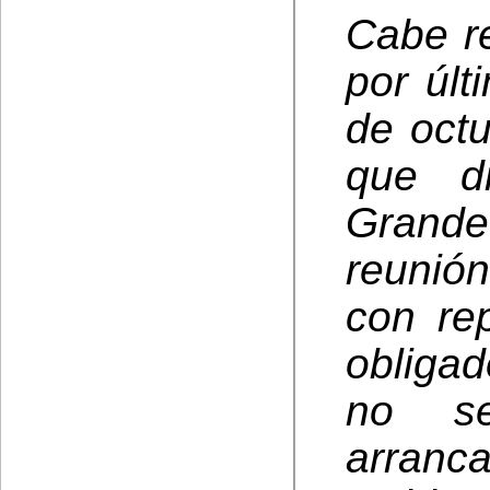
Cabe r
por últ
de octu
que di
Grand
reunió
con re
obliga
no se
arranc