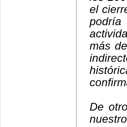
el cier
podría
activid
más de
indirec
histó
confirm
De otro
nuestro