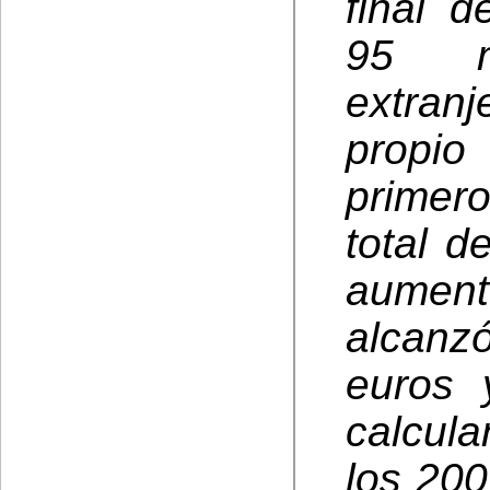
final 
95 mi
extranj
propio
primer
total d
aument
alcanz
euros 
calcula
los 200