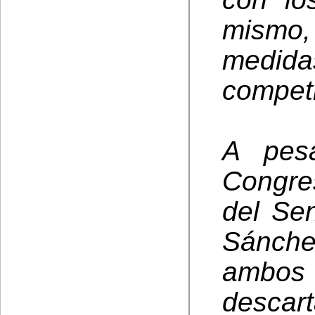
mismo, 
medida
competit
A pesa
Congre
del Se
Sánche
ambo
descart