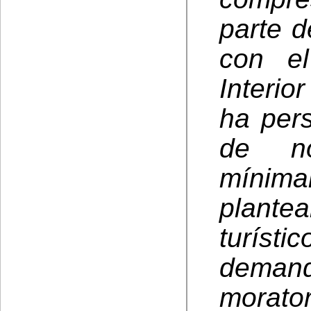
parte 
con e
Interio
ha pers
de no
mínim
plant
turís
deman
mora