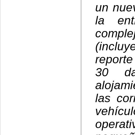
un nue
la en
comple
(inclu
report
30 da
alojami
las cor
vehícul
operati