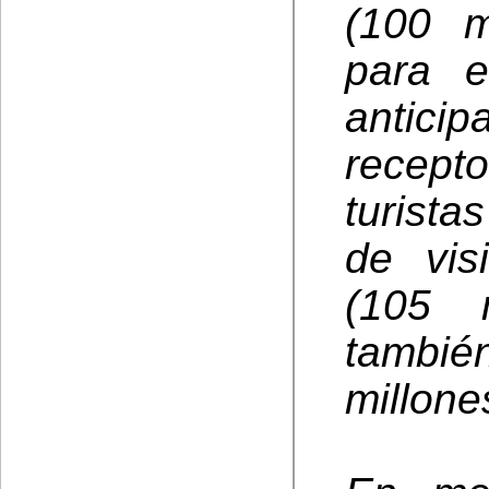
(100 m
para e
anticip
recep
turista
de vis
(105 
tambié
millone