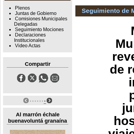
Plenos
Seguimiento de 
Juntas de Gobierno
Comisiones Municipales
Delegadas
Seguimiento Mociones
Declaraciones
Mun
Institucionales
Video Actas
rev
Compartir
de r
ju
Al marrón échale
hos
buenavoluntá granaína
viaj