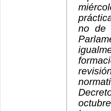
miérco
práctic
no de 
Parlam
igual
formaci
revisi
norma
Decre
octubr