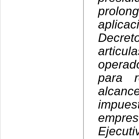
prolon
aplica
Decret
articul
operad
para r
alcan
impues
empresa
Ejecutiv