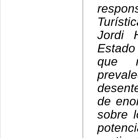
respo
Turísti
Jordi 
Estado
que 
preval
desent
de eno
sobre 
potenc