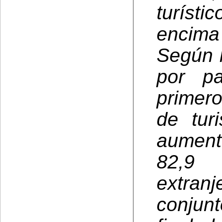
turíst
encima
Según l
por p
primer
de tur
aument
82,9 
extran
conjun