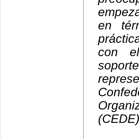
empezar
en tér
práctic
con el
soport
repr
Confe
Organ
(CEDE) 