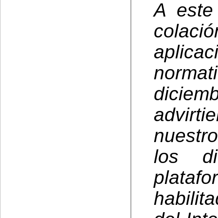
A este
colació
aplicac
norma
dicie
advirt
nuestro
los di
plataf
habilit