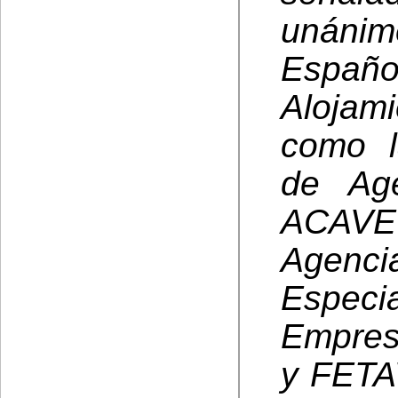
unánim
Espa
Alojam
como l
de Age
ACAVE 
Age
Espec
Empresa
y FETA