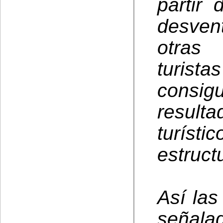
partir
desven
otras 
turis
consi
resulta
turís
estruct
Así las
señala