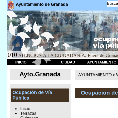
Busca
Ayuntamiento de Granada
010
ATENCION A LA CIUDADANÍA. Fuera de Granad
INICIO
CIUDAD
AYUNTAMIENTO
Ayto.Granada
AYUNTAMIENTO > We
Ocupación de
Ocupación de Vía
Pública
Inicio
Terrazas