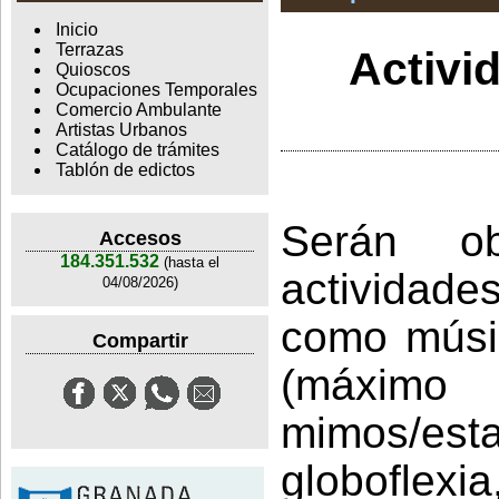
Inicio
Terrazas
Activi
Quioscos
Ocupaciones Temporales
Comercio Ambulante
Artistas Urbanos
Catálogo de trámites
Tablón de edictos
Serán ob
Accesos
184.351.532
(hasta el
actividades
04/08/2026)
como músic
Compartir
(máxim
mimos/est
globofl