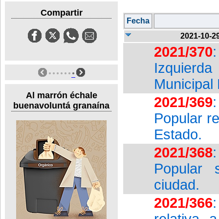
Compartir
Fecha
2021-10-2
2021/370
Izquierd
Municipal
Al marrón échale
2021/369
buenavoluntá granaína
Popular re
Estado.
2021/368
Popular 
ciudad.
2021/366
relativa 