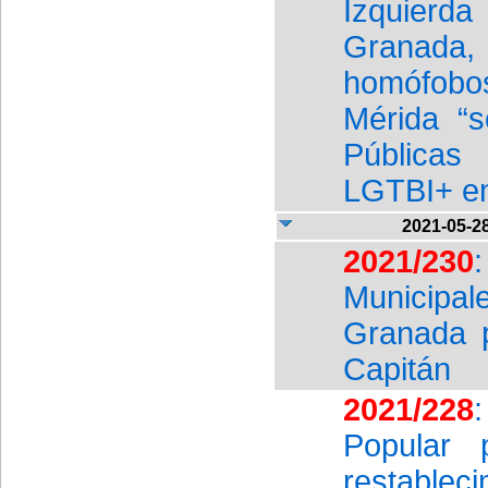
Izquier
Granada, 
homófobo
Mérida “s
Públicas
LGTBI+ en
2021-05-2
2021/230
Municipal
Granada p
Capitán
2021/228
Popular 
restablec