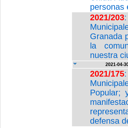
personas 
2021/203
Municipa
Granada p
la comun
nuestra c
2021-04-3
2021/175
Municipa
Popular; 
manifes
represent
defensa d