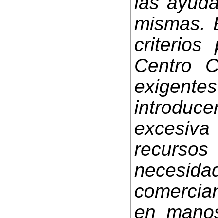
las ayuda
mismas. E
criterio
Centro C
exigent
introduc
excesiv
recurs
necesi
comercian
en manos