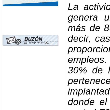
La activi
genera 
más de 85
decir, ca
propor
empleos. 
30% de l
pertenece
implanta
donde el