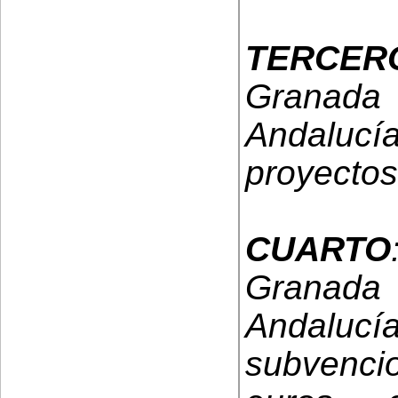
TERCER
Granad
Andalucía
proyectos
CUARTO
Granad
Andalucía
subvenci