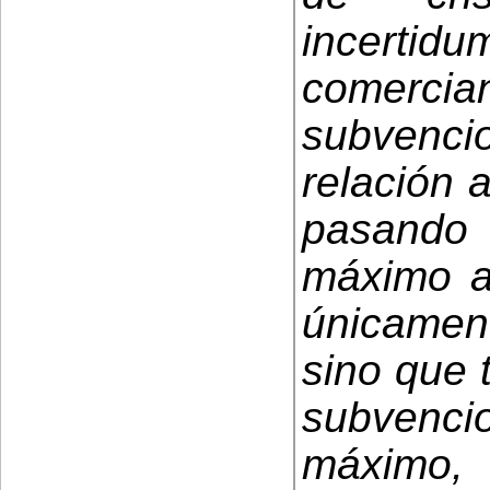
incertid
comercia
subven
relación 
pasando
máximo a
únicament
sino que 
subvenc
máximo,