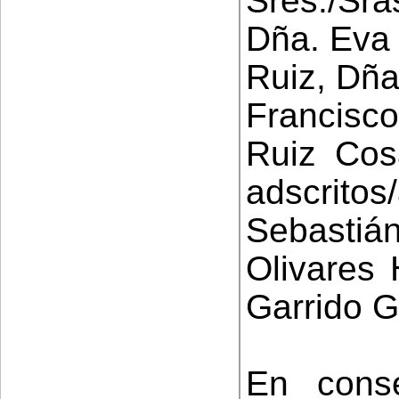
Sres./Sra
Dña. Eva 
Ruiz, Dña
Francisco
Ruiz Cos
adscrit
Sebastiá
Olivares 
Garrido G
En conse