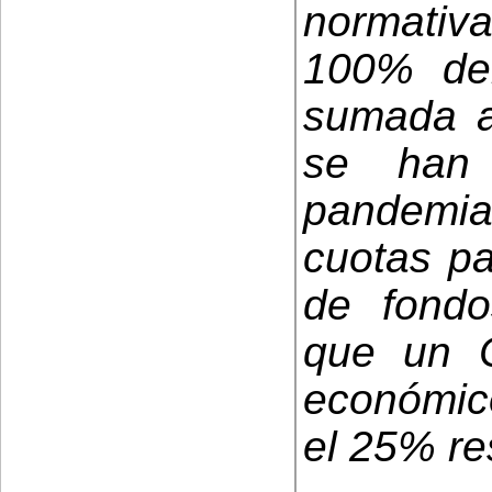
normativ
100% del
sumada a
se han 
pandemi
cuotas pa
de fond
que un 
económico
el 25% re