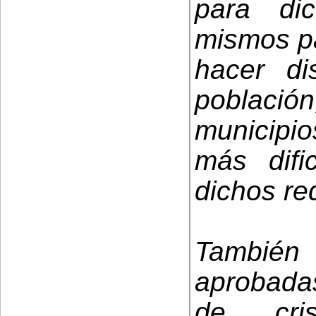
para di
mismos pa
hacer di
poblaci
municip
más difi
dichos req
También
aprobada
de cri