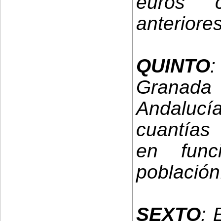
euros 
anteriores
QUINTO
Granad
Andalucía 
cuantías
en fun
población
SEXTO
: 