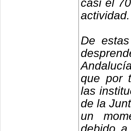
casi el 7
actividad.
De estas 
despren
Andalucía
que por t
las instit
de la Jun
un mome
debido a