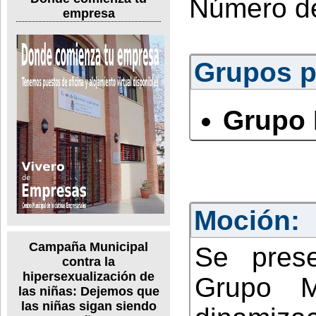
Número d
empresa
Grupos po
Grupo 
Moción:
Campaña Municipal
Se pres
contra la
hipersexualización de
Grupo Mu
las niñas: Dejemos que
las niñas sigan siendo