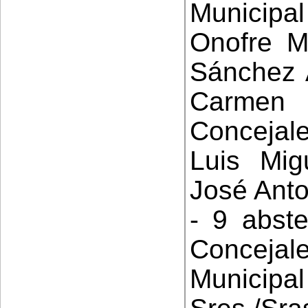
Municip
Onofre Mi
Sánchez 
Carmen 
Concejal
Luis Mig
José Anto
- 9 abste
Conceja
Municip