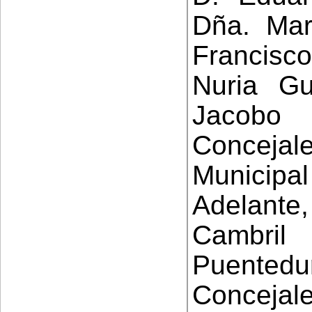
Dña. Ma
Francisc
Nuria Gu
Jacobo
Conceja
Municipal
Adelante
Cambril
Puent
Conceja