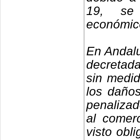
19, se 
económico
En Andalu
decretada
sin medi
los daños
penaliza
al comer
visto obl