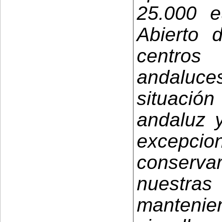
25.000 e
Abierto 
centros
andaluc
situaci
andaluz 
excepcio
conservar
nuestra
mantenie