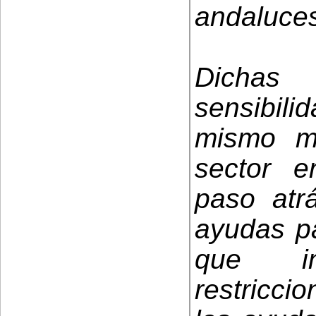
andaluce
Dichas
sensibil
mismo mo
sector 
paso atr
ayudas p
que in
restriccio