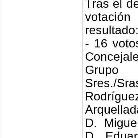
Tras el d
votación
resultado
- 16 voto
Concejale
Grupo 
Sres./Sr
Rodrígu
Arquella
D. Migue
D. Eduar