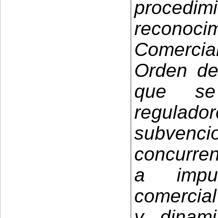
procedimi
recono
Comercial
Orden de
que se
regulado
subven
concurren
a impul
comercial
y dinam