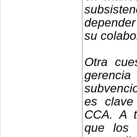
subsiste
depender 
su colabo
Otra cue
gerenc
subvenci
es clave
CCA. A t
que los 