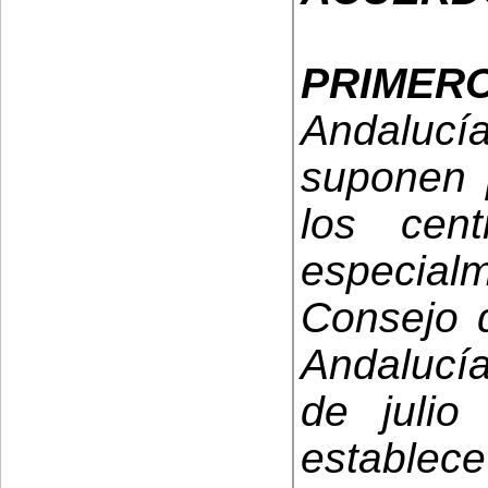
PRIMER
Andalucía
suponen 
los cent
especialm
Consejo 
Andalucía
de juli
establ