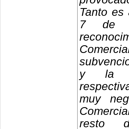
Tanto es 
7 de j
reconoc
Comerci
subvencio
y la di
respectiv
muy neg
Comercia
resto d