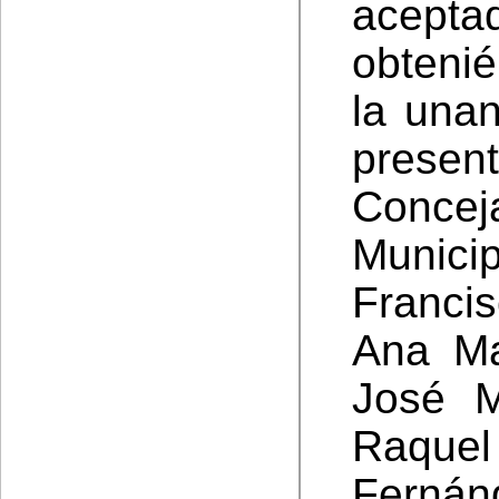
acept
obteni
la una
presen
Concej
Municip
Franci
Ana Ma
José M
Raquel
Ferná