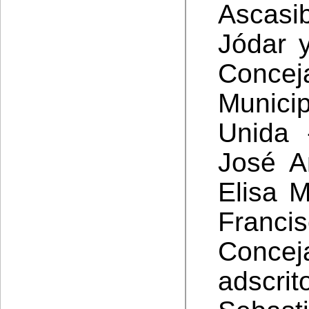
Ascasi
Jódar 
Concej
Munic
Unida 
José A
Elisa 
Franci
Conce
adscri