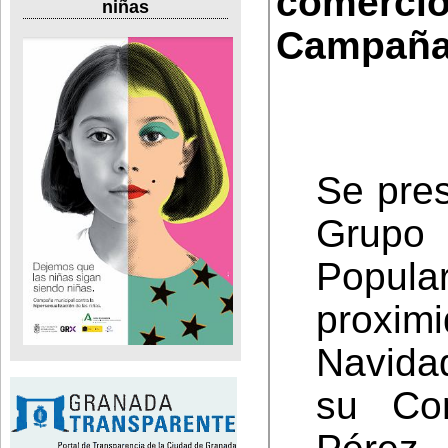
comercio
niñas
Campaña 
Se pre
Grupo
Popula
proxim
Navida
su Con