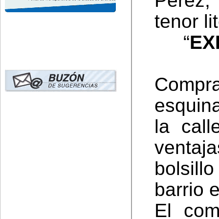
Pérez,
tenor li
“
EX
Compra
esquin
la cal
ventaj
bolsill
barrio 
El com