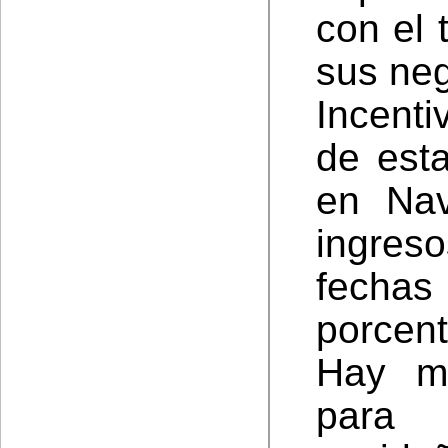
con el 
sus neg
Incenti
de est
en Nav
ingres
fecha
porcent
Hay m
para 