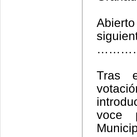
Abierto
siguien
………
Tras 
votac
introd
voce 
Munici