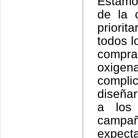
Estamo
de la 
priori
todos l
compra
oxige
compl
diseñar
a los 
camp
expect