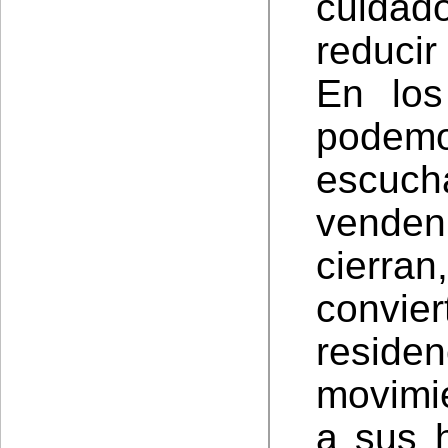
cuidad
reducir
En los
podem
escuch
venden
cierra
convi
reside
movimi
a sus 