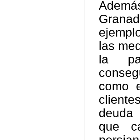
Ademá
Granad
ejemplo
las me
la p
conseg
como e
client
deuda 
que c
persian