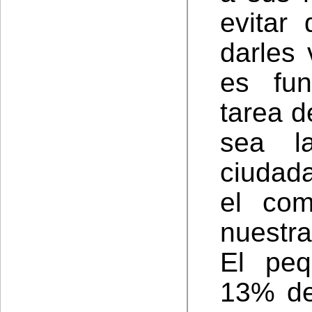
evitar
darles 
es fun
tarea d
sea l
ciudada
el com
nuestra
El peq
13% de