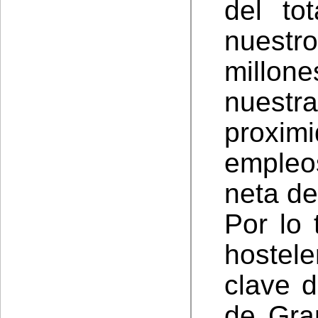
del to
nuestr
millone
nuestr
proxim
empleo
neta de
Por lo 
hostel
clave 
de Gra