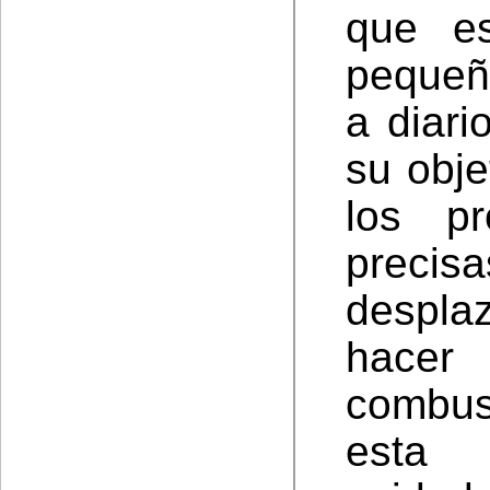
que es
pequeñ
a diari
su obje
los pr
preci
despla
hace
combus
esta 