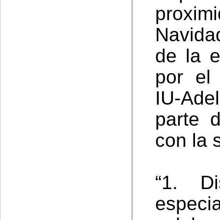
proxim
Navidad
de la 
por el
IU-Adel
parte 
con la s
“1. D
espec