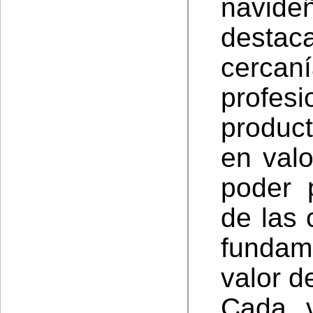
navide
destaca
cerca
profesi
produc
en val
poder 
de las 
fundame
valor d
Cada 