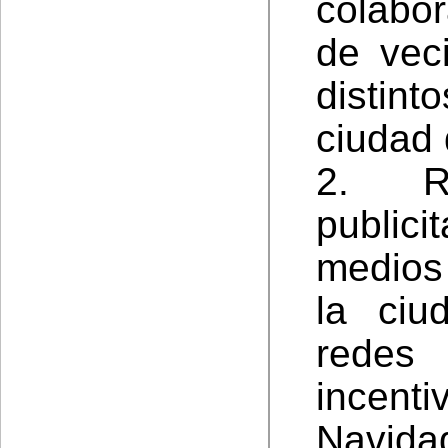
colabo
de vec
distint
ciudad 
2. R
publici
medios
la ciu
redes 
incen
Navid