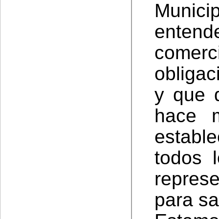
Munici
enten
comerc
obligac
y que 
hace 
establ
todos 
repres
para sa