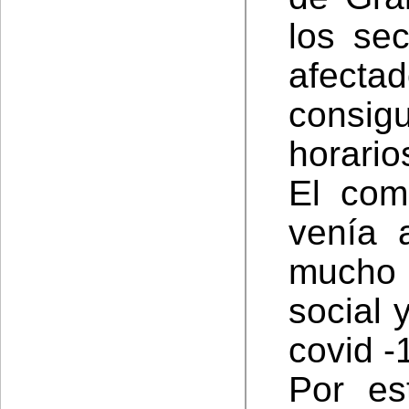
los se
afecta
consig
horario
El com
venía 
mucho a
social 
covid -
Por es