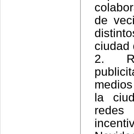
colabo
de vec
distint
ciudad 
2. R
publici
medios
la ciu
redes 
incen