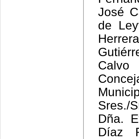
José C
de Ley
Herre
Gutiér
Ca
Concej
Munici
Sres./S
Dña. E
Díaz 