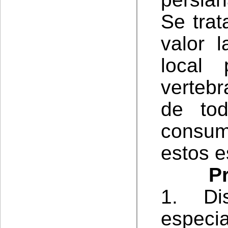
Se trat
valor 
local 
verteb
de tod
consum
estos e
P
1. Di
espec