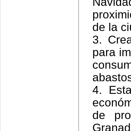
Navid
proximi
de la c
3. Crea
para im
consum
abastos
4. Est
económ
de pro
Granad