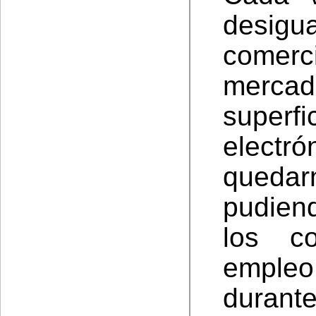
desigu
comerc
mercad
super
elect
queda
pudien
los c
empleo
durante