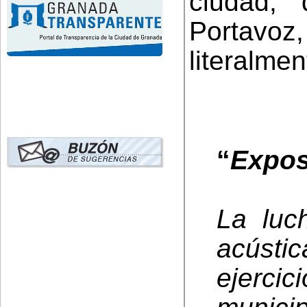
ciudad,
Portavoz,
literalmen
“
Expos
La luc
acústic
ejerci