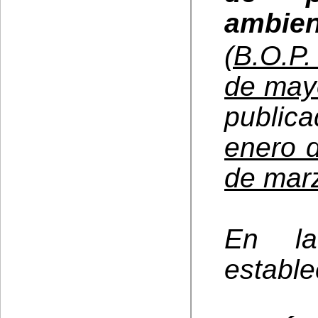
ambie
(B.O.P.
de may
public
enero 
de mar
En la
estable