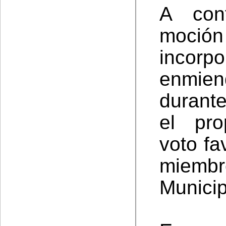
A con
moció
incorp
enmie
durant
el pro
voto fa
miemb
Municip