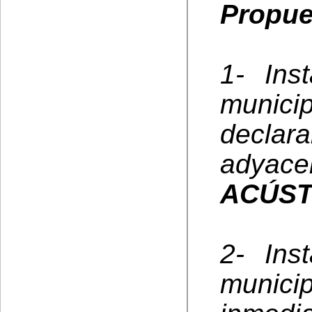
Propue
1- Ins
municip
declara
ady
ACÚST
2- Ins
munic