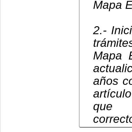
Mapa Es
2.- Ini
trámit
Mapa E
actual
años co
artícu
que d
correct