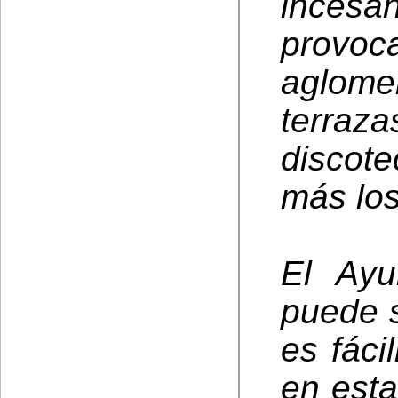
incesa
prov
aglome
terra
discot
más los
El Ayu
puede s
es fáci
en esta