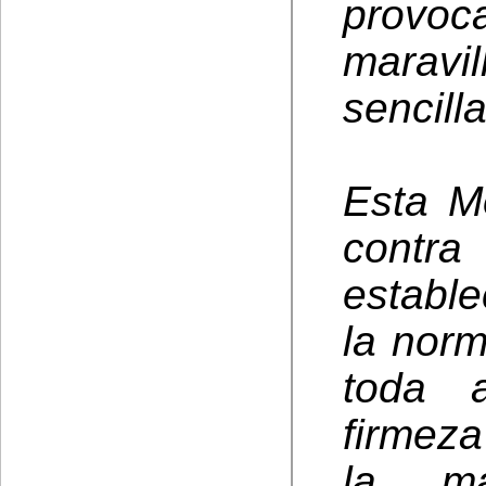
provo
maravi
sencill
Esta M
contra
establ
la norm
toda a
firmeza
la m