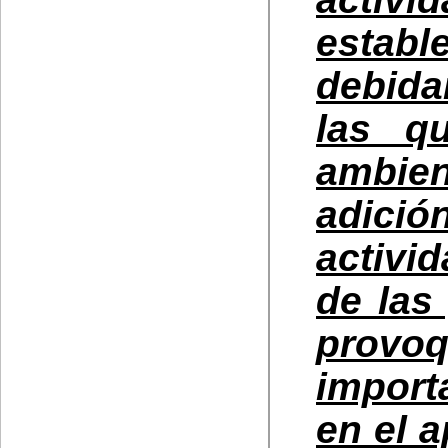
estab
debida
las q
ambie
adici
activi
de las
provo
import
en el a