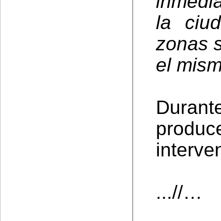
inmedi
la ciu
zonas s
el mism
Durante
prod
interve
...//…