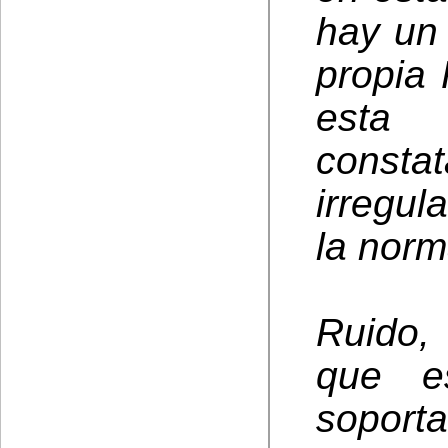
hay un 
propia 
esta 
const
irregul
la norm
Ruido, 
que e
soport