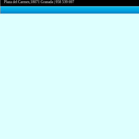
Plaza del Carmen,18071 Granada
|
958 539 697