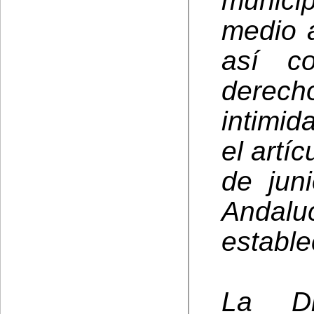
munici
medio a
así c
derec
intimid
el artí
de jun
Andal
estable
La Di