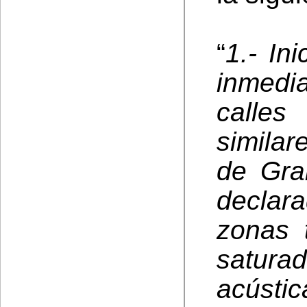
“
1.- In
inmedi
calle
similar
de Gra
decla
zonas 
satura
acústi