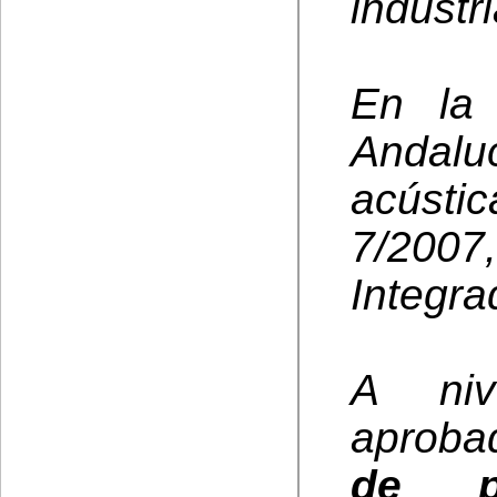
industri
En la
Andal
acúst
7/2007
Integra
A niv
aproba
de p