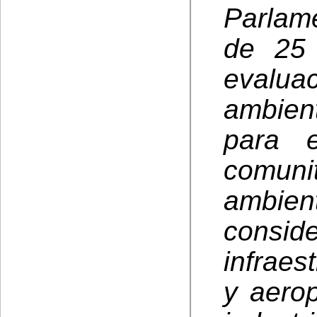
Parlam
de 25 
evalua
ambien
para e
comun
ambien
consi
infraes
y aerop