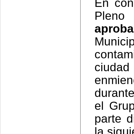
En con
Plen
aproba
Municip
conta
ciudad 
enmie
durant
el Gru
parte d
la sigui