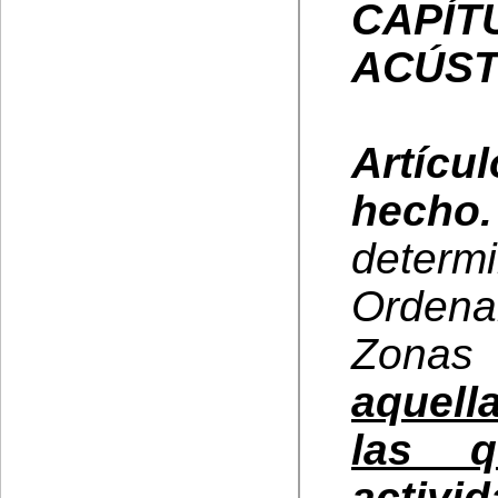
CAP
ACÚST
Artíc
hecho
dete
Orden
Zonas 
aquell
las q
activi