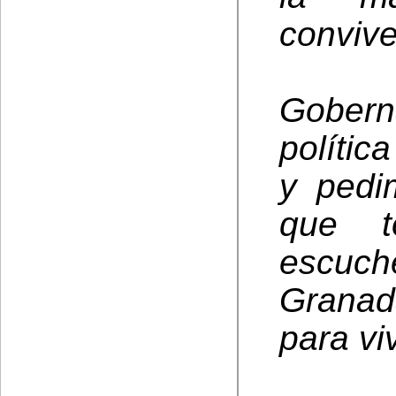
convive
Gobern
polític
y pedi
que t
escuch
Granad
para viv