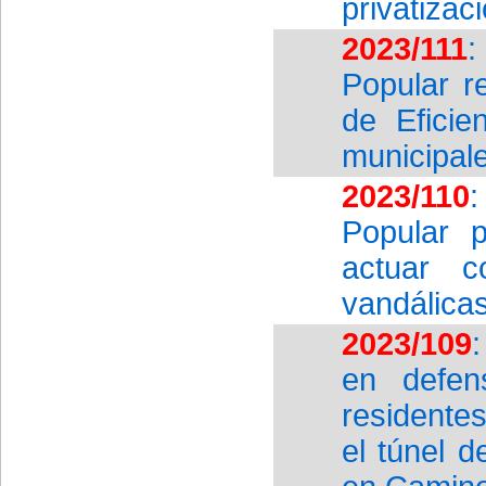
privatizac
2023/111
:
Popular r
de Eficie
municipal
2023/110
:
Popular 
actuar c
vandálica
2023/109
en defen
residentes
el túnel d