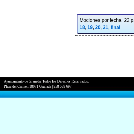
Mociones por fecha: 22 pa
18
,
19
,
20
,
21
,
final
Ayuntamiento de Granada. Todos los Derechos Reservados.
Plaza del Carmen,18071 Granada
|
958 539 697