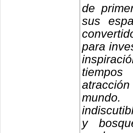
de primer
sus espa
converti
para inve
inspiraci
tiempo
atracció
mundo. 
indiscuti
y bosqu