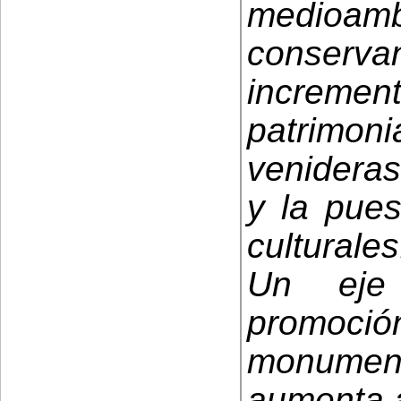
medioa
conserv
increm
patrimoni
venideras
y la pue
culturales
Un eje 
promoci
monument
aumenta a