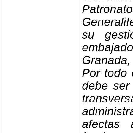
Patrona
Generalif
su gest
embajad
Granada,
Por todo 
debe ser 
transve
administr
afectas