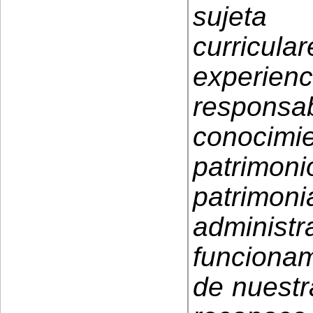
sujeta
curric
experi
responsa
conocim
patrimon
patrimo
adminis
funcionam
de nuestr