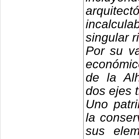
arquite
incalcula
singular r
Por su va
económico
de la Al
dos ejes 
Uno patri
la conser
sus eleme