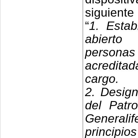
siguiente 
“
1. Estab
abierto
personas 
acredita
cargo.
2. Design
del Patr
General
principio