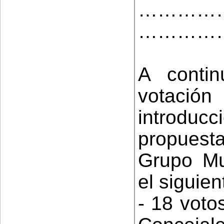
……………
…………
A conti
votació
introduc
propuest
Grupo Mu
el siguien
- 18 voto