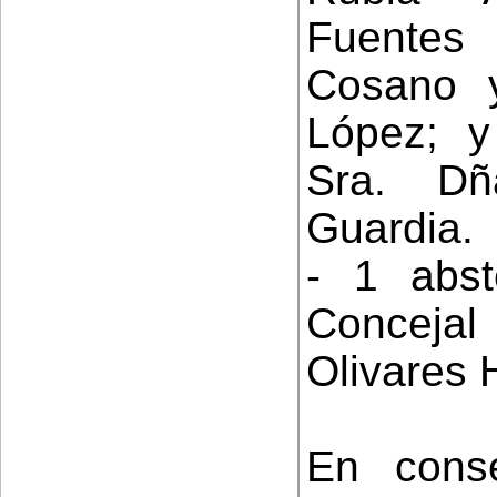
Fuentes
Cosano 
López; y
Sra. Dñ
Guardia.
- 1 abst
Conceja
Olivares 
En conse