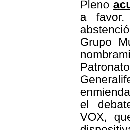
Pleno
ac
a favor
abstenci
Grupo Mun
nombrami
Patron
Generalif
enmiend
el debat
VOX, que
disposi