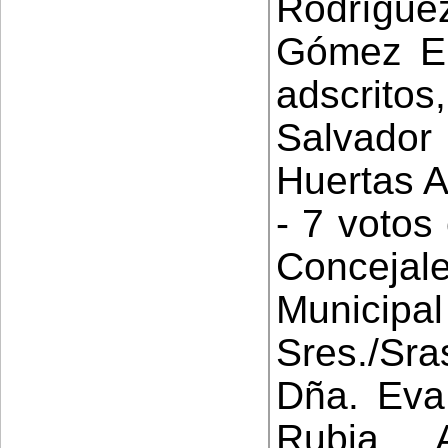
Rodrígu
Gómez En
adscrito
Salvador
Huertas A
- 7 votos
Conceja
Municip
Sres./Sra
Dña. Eva
Rubia A