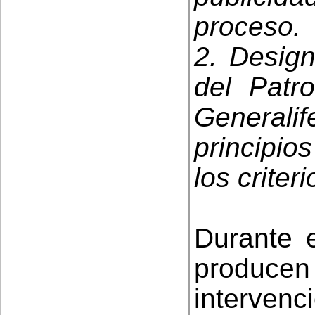
proceso.
2. Design
del Patr
General
principio
los criter
Durante e
produ
intervenc