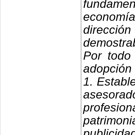
fundam
economía
direcció
demostrab
Por todo 
adopción 
1. Establ
asesor
profesion
patrimo
publici