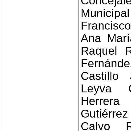
Conceja
Municipal
Francisc
Ana Marí
Raquel R
Fernánde
Castill
Leyva 
Herrera
Gutiérre
Calvo 