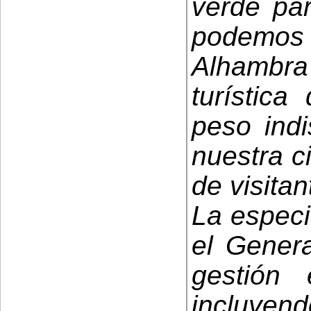
verde pa
podemos 
Alhambra
turístic
peso indi
nuestra c
de visitan
La especi
el Genera
gestión 
incluyen