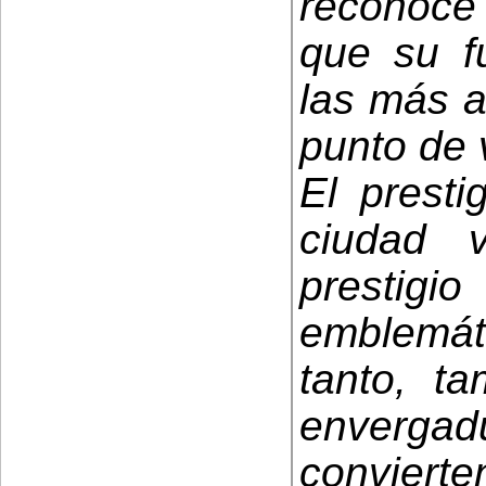
reconoce
que su f
las más a
punto de v
El presti
ciudad 
prestigio
emblemá
tanto, t
enverga
convier