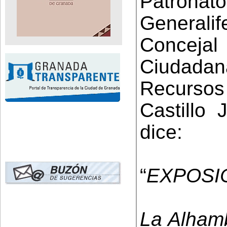
Patron
Generalif
Concejal
Ciudada
Recurso
Castillo 
dice:
“
EXPOSI
La Alhamb