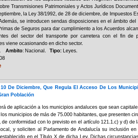
obre Transmisiones Patrimoniales y Actos Jurídicos Document
eptiembre, la Ley 38/1992, de 28 de diciembre, de Impuestos Es
. Además, se introducen sendas disposiciones en el ámbito de
Primas de Seguros para dar cumplimiento a los Acuerdos alcan
ntes del sector del transporte por carretera con el fin de 
es viene ocasionando en dicho sector.
a.
Ambito
: Nacional.
Tipo:
Leyes.
008
e
 10 De Diciembre, Que Regula El Acceso De Los Munici
Gran Población
erá de aplicación a los municipios andaluces que sean capitale
los municipios de más de 75.000 habitantes, que presenten circ
 de conformidad con lo previsto en el artículo 121.1.c) y d) de 
cal, y soliciten al Parlamento de Andalucía su inclusión en
 establecido en el Título X de dicha Ley. Dichas circunstanci