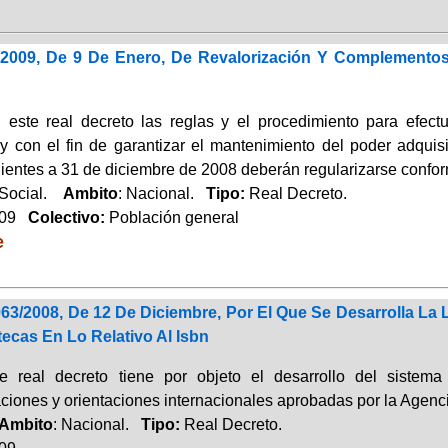
/2009, De 9 De Enero, De Revalorización Y Complemento
n este real decreto las reglas y el procedimiento para efectu
 y con el fin de garantizar el mantenimiento del poder adquis
ientes a 31 de diciembre de 2008 deberán regularizarse conform
 Social.
Ambito
: Nacional.
Tipo:
Real Decreto.
009
Colectivo:
Población general
e
63/2008, De 12 De Diciembre, Por El Que Se Desarrolla La L
tecas En Lo Relativo Al Isbn
te real decreto tiene por objeto el desarrollo del siste
iones y orientaciones internacionales aprobadas por la Agenci
Ambito
: Nacional.
Tipo:
Real Decreto.