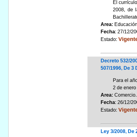
El currícu
2008, de l
Bachillerat
Area:
Educaci
Fecha
: 27/12/2
Vigent
Estado:
Decreto 532/200
507/1996, De 3
Para el año
2 de enero 
Area:
Comerci
Fecha
: 26/12/2
Vigent
Estado:
Ley 3/2008, De 