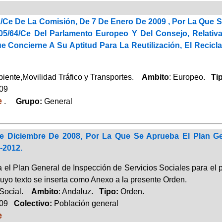
1/Ce De La Comisión, De 7 De Enero De 2009 , Por La Que S
005/64/Ce Del Parlamento Europeo Y Del Consejo, Relati
 Concierne A Su Aptitud Para La Reutilización, El Recicla
ente,Movilidad Tráfico y Transportes.
Ambito
: Europeo.
Ti
009
e
.
Grupo:
General
 Diciembre De 2008, Por La Que Se Aprueba El Plan Gen
-2012.
 el Plan General de Inspección de Servicios Sociales para el
cuyo texto se inserta como Anexo a la presente Orden.
 Social.
Ambito
: Andaluz.
Tipo:
Orden.
009
Colectivo:
Población general
e