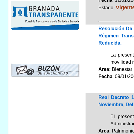
Fecha
: 12/01/2
Vigent
Estado:
Resolución De 
Régimen Transi
Reducida.
La present
movilidad r
Area:
Bienestar
Fecha
: 09/01/2
Real Decreto 
Noviembre, Del
El presen
Administra
Area:
Patrimon