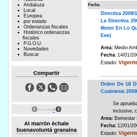
Andaluza
Fecha
Local
Directiva 2009/
Europea
La Directiva 2
por estado
Ordenanzas fiscales
Motor En Lo Que
Histórico ordenanzas
Eee)
fiscales
P.G.O.U.
Area:
Medio Ambi
Novedades
Buscar
Fecha
: 14/01/2
Vigent
Estado:
Compartir
Orden De 18 De
Cuatrienio 2009
Se aprueba
inclusive, 
Area:
Bienestar
Al marrón échale
Fecha
: 12/01/2
buenavoluntá granaína
Vigent
Estado: