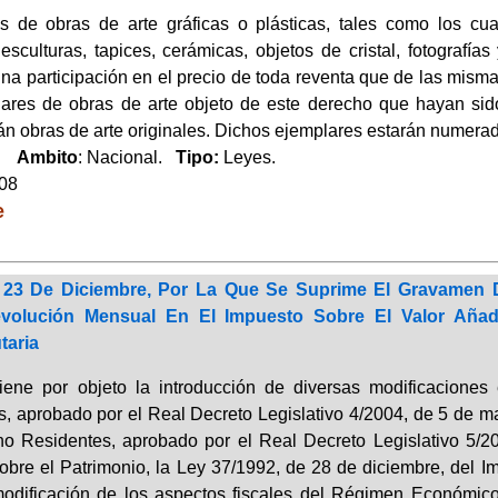
s de obras de arte gráficas o plásticas, tales como los cua
, esculturas, tapices, cerámicas, objetos de cristal, fotografí
a participación en el precio de toda reventa que de las mismas 
ares de obras de arte objeto de este derecho que hayan sido
án obras de arte originales. Dichos ejemplares estarán numerad
o.
Ambito
: Nacional.
Tipo:
Leyes.
008
e
 23 De Diciembre, Por La Que Se Suprime El Gravamen De
volución Mensual En El Impuesto Sobre El Valor Añadi
taria
iene por objeto la introducción de diversas modificacione
, aprobado por el Real Decreto Legislativo 4/2004, de 5 de ma
o Residentes, aprobado por el Real Decreto Legislativo 5/20
obre el Patrimonio, la Ley 37/1992, de 28 de diciembre, del I
modificación de los aspectos fiscales del Régimen Económico