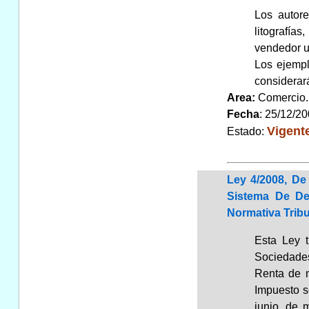
Los autore
litografías
vendedor un
Los ejempl
considerar
Area:
Comerci
Fecha
: 25/12/2
Vigent
Estado:
Ley 4/2008, De
Sistema De De
Normativa Tribu
Esta Ley t
Sociedades
Renta de n
Impuesto s
junio, de 