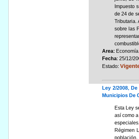
Impuesto s
de 24 de s
Tributaria
sobre las 
representa
combustibl
Area:
Economí
Fecha
: 25/12/2
Vigent
Estado:
Ley 2/2008, De
Municipios De 
Esta Ley s
así como a 
especiales,
Régimen Lo
población,