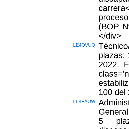
carrera
proceso
(BOP N
</div>
Técnico
LE4OVUQ
plazas:
2022. F
class='
estabil
100 del
Admini
LE4PAOW
General
5 pl