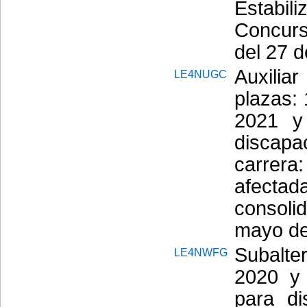
Estabi
Concurs
del 27 
Auxili
LE4NUGC
plazas:
2021 y
discap
carrer
afectad
consol
mayo de
Subalte
LE4NWFG
2020 y
para di