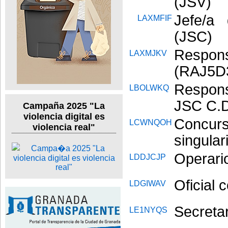
(JSV)
Jefe/a
LAXMFIF
(JSC)
Respons
LAXMJKV
(RAJ5D3
Respons
LBOLWKQ
JSC C.D
Campaña 2025 "La
violencia digital es
Concur
LCWNQOH
violencia real"
singula
Operari
LDDJCJP
Oficial 
LDGIWAV
Secretar
LE1NYQS