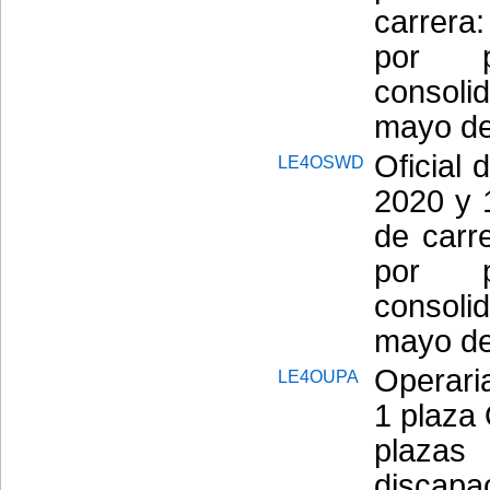
carrera
por p
consol
mayo de
Oficial 
LE4OSWD
2020 y 
de carr
por p
consol
mayo de
Operaria
LE4OUPA
1 plaza
plaza
discap