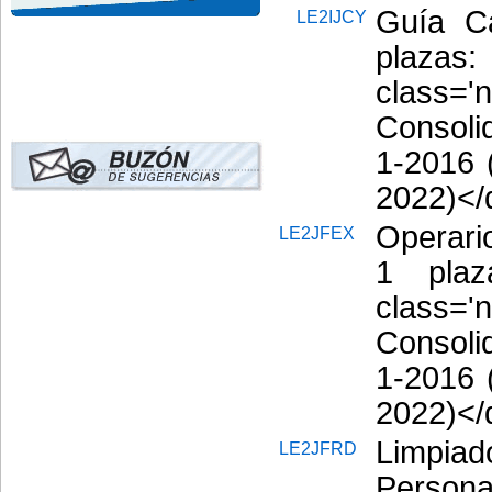
Guía C
LE2IJCY
plazas:
class=
Consoli
1-2016 
2022)</
Operari
LE2JFEX
1 plaz
class=
Consoli
1-2016 
2022)</
Limpia
LE2JFRD
Perso