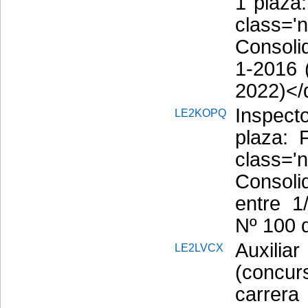
1 plaza
class=
Consoli
1-2016 
2022)</
Inspec
LE2KOPQ
plaza: 
class=
Consoli
entre 1
Nº 100 
Auxili
LE2LVCX
(concur
carrer