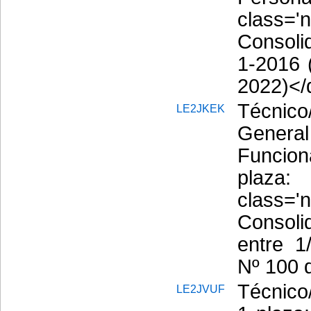
class=
Consoli
1-2016 
2022)</
Técnico
LE2JKEK
General
Funcio
plaz
class=
Consoli
entre 1
Nº 100 
Técnico
LE2JVUF