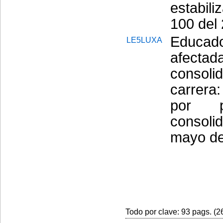
estabil
100 del
Educad
LE5LUXA
afectad
consolid
carrera
por p
consol
mayo de
Todo por clave: 93 pags. (26