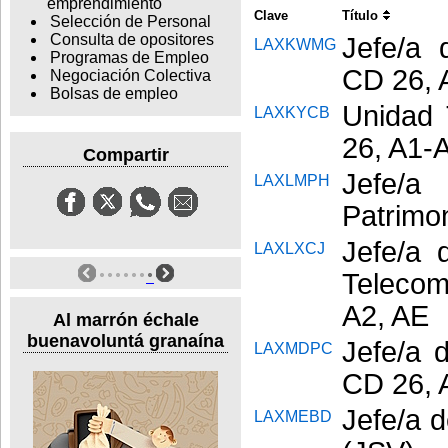
emprendimiento
Clave
Título
Selección de Personal
Consulta de opositores
Jefe/a 
LAXKWMG
Programas de Empleo
CD 26, 
Negociación Colectiva
Bolsas de empleo
Unidad 
LAXKYCB
26, A1-
Compartir
Jefe/
LAXLMPH
Patrimo
Jefe/a 
LAXLXCJ
Telecom
A2, AE
Al marrón échale
buenavoluntá granaína
Jefe/a 
LAXMDPC
CD 26, 
Jefe/a 
LAXMEBD