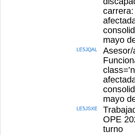
discap
carrer
afectad
consol
mayo de
Aseso
LE5JQAL
Funcio
class=
afectad
consol
mayo de
Trabajad
LE5JSXE
OPE 202
turno