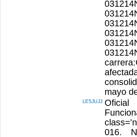
0312
0312
0312
0312
0312
03121
carrera
afectad
consol
mayo de
Ofici
LE5JUJJ
Funcio
class=
016. N