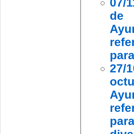
07/
de 
Ayu
ref
para
27/
oc
Ayu
refe
par