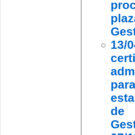
proc
pla
Ges
13/
cer
adm
pa
esta
de 
Ges