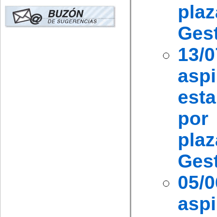
pla
Ges
13/
as
est
por
pla
Ges
05
asp