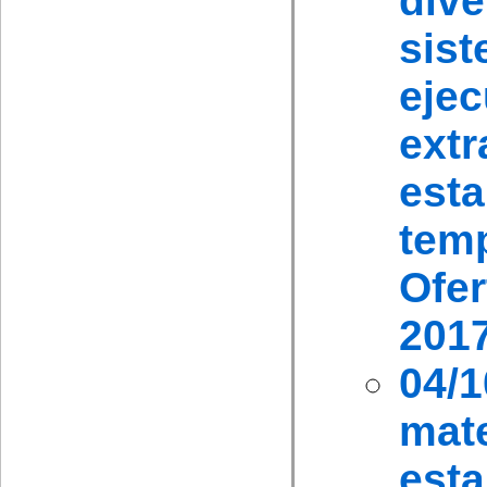
div
sis
eje
ex
est
tem
Ofe
2017
04/1
mat
esta