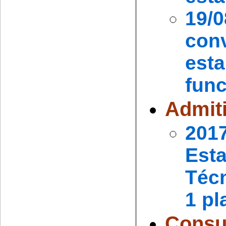
19
con
est
func
Admit
20
Est
Técn
1 pl
Consu