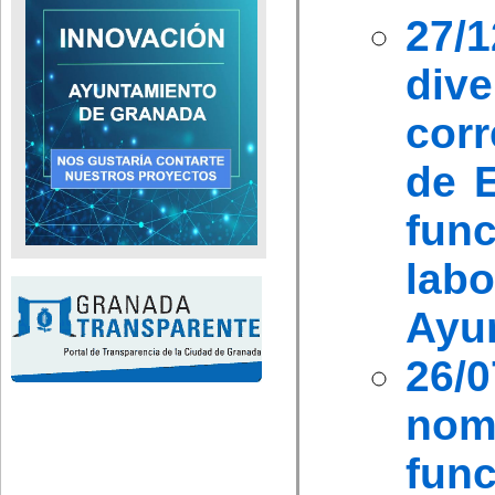
27/
dive
cor
de E
fun
lab
Ayu
26/0
nom
fun