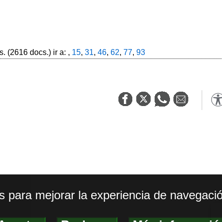
. (2616 docs.) ir a: ,
15
,
31
,
46
,
62
,
77
,
93
os para mejorar la experiencia de navegació