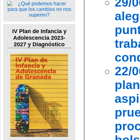
29/
ale
pun
IV Plan de Infancia y
Adolescencia 2023-
tra
2027 y Diagnóstico
con
22/
pla
asp
pru
proc
bols