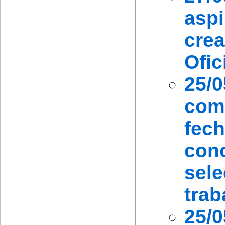
aspi
crea
Ofic
25/
com
fec
con
sele
trab
25/