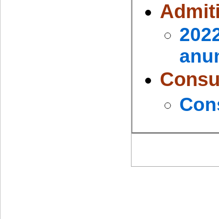
Admit
202
anun
Consu
Cons