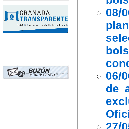
08/
plan
sel
bol
con
06/0
de a
exc
Ofic
27/