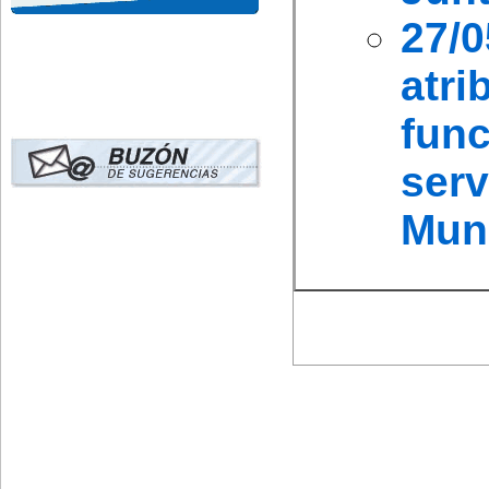
27/
atr
fun
serv
Muni