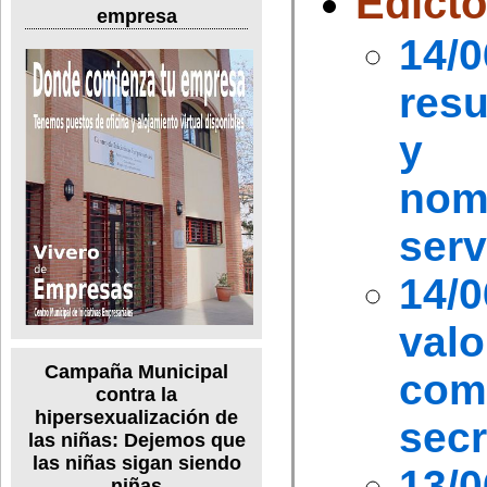
Edict
empresa
14
resu
y 
nom
serv
14
valo
Campaña Municipal
com
contra la
hipersexualización de
secr
las niñas: Dejemos que
las niñas sigan siendo
13
niñas