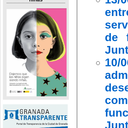
ent
serv
de 
Junt
10/
admi
des
comi
fun
Junt