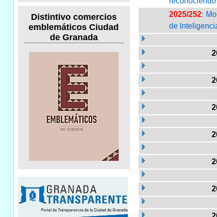
reconociendo s
2025/252
: Mo
Distintivo comercios
de Inteligenci
emblemáticos Ciudad
de Granada
2
2
2
2
2
2
2