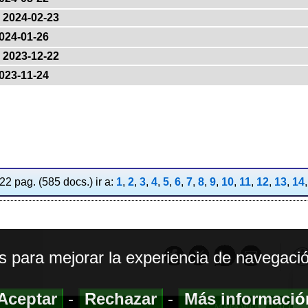
2024-02-23
024-01-26
2023-12-22
023-11-24
2 pag. (585 docs.) ir a:
1
,
2
,
3
,
4
,
5
,
6
,
7
,
8
,
9
,
10
,
11
,
12
,
13
,
14
os para mejorar la experiencia de navegació
Aceptar
-
Rechazar
-
Más informaci
MAPA WEB
|
ACCESI