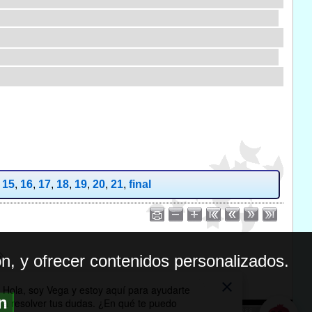
,
15
,
16
,
17
,
18
,
19
,
20
,
21
,
final
n, y ofrecer contenidos personalizados.
ón
BILIDAD