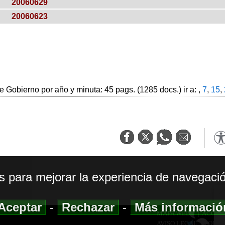
20060629
20060623
 Gobierno por año y minuta: 45 pags. (1285 docs.) ir a: ,
7
,
15
,
os para mejorar la experiencia de navegació
Aceptar
-
Rechazar
-
Más informaci
MAPA WEB
|
ACCESI
AVISO LEGAL
|
POLIT