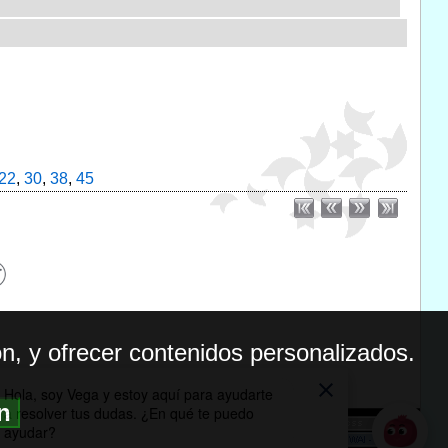
22
,
30
,
38
,
45
n, y ofrecer contenidos personalizados.
ón
BILIDAD
ICA DE PRIVACIDAD