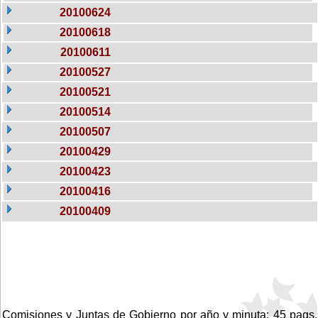
20100624
20100618
20100611
20100527
20100521
20100514
20100507
20100429
20100423
20100416
20100409
Comisiones y Juntas de Gobierno por año y minuta: 45 pags.