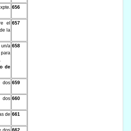
xpte.
656
re el
657
de la
un/a
658
 para
.
to de
e dos
659
e dos
660
as de
661
e dos
662