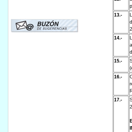
p
13.-
L
d
2
14.-
L
a
d
15.-
S
(
16.-
C
r
R
17.-
S
2