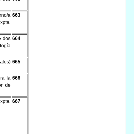
mno/a
663
xpte.
e dos
664
logía
ales)
665
ra la
666
ón de
xpte.
667