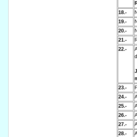
R
18.-
N
19.-
N
20.-
N
21.-
R
22.-
A
d
J
m
23.-
F
24.-
A
25.-
A
26.-
A
27.-
A
28.-
A