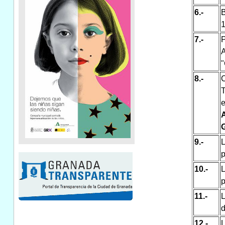
6.-
B
1
7.-
A
"
8.-
T
e
9.-
L
p
10.-
p
11.-
L
d
12.-
L