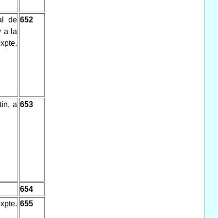
al de
652
 a la
xpte.
ín, a
653
654
xpte.
655