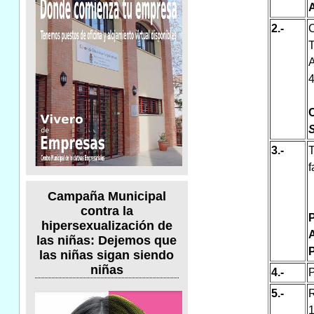
2.-
C
T
A
4
3.-
T
f
Campaña Municipal
contra la
hipersexualización de
las niñas: Dejemos que
P
las niñas sigan siendo
niñas
4.-
P
5.-
R
1