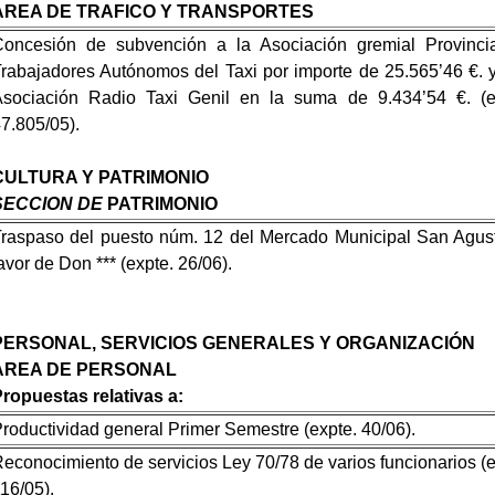
AREA DE TRAFICO Y TRANSPORTES
oncesión de subvención a la Asociación gremial Provinci
rabajadores Autónomos del Taxi por importe de 25.565’46 €. y
sociación Radio Taxi Genil en la suma de 9.434’54 €. (e
7.805/05).
CULTURA Y PATRIMONIO
SECCION DE
PATRIMONIO
raspaso del puesto núm. 12 del Mercado Municipal San Agust
avor de Don *** (expte. 26/06).
PERSONAL, SERVICIOS GENERALES Y ORGANIZACIÓN
AREA DE PERSONAL
ropuestas relativas a:
roductividad general Primer Semestre (expte. 40/06).
econocimiento de servicios Ley 70/78 de varios funcionarios (e
16/05).