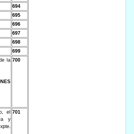
694
695
696
697
698
699
de la
700
NES
o, el
701
ria y
xpte.