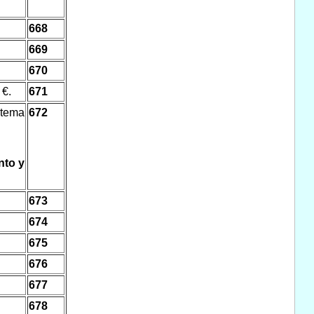
668
669
670
 €.
671
stema
672
nto y
673
674
675
676
677
678