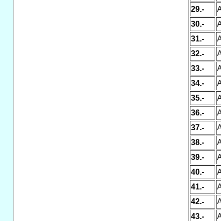
29.-
A
30.-
A
31.-
A
32.-
A
33.-
A
34.-
A
35.-
A
36.-
A
37.-
A
38.-
A
39.-
A
40.-
A
41.-
A
42.-
A
43.-
A