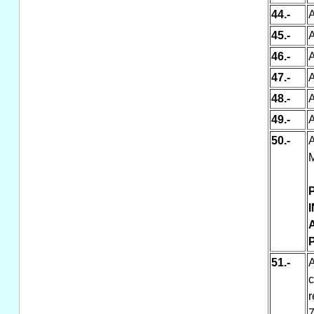
44.-
A
45.-
A
46.-
A
47.-
A
48.-
A
49.-
A
50.-
A
M
P
51.-
A
r
7