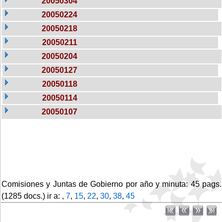
20050304
20050224
20050218
20050211
20050204
20050127
20050118
20050114
20050107
Comisiones y Juntas de Gobierno por año y minuta: 45 pags.
(1285 docs.) ir a: ,
7
,
15
,
22
,
30
,
38
,
45