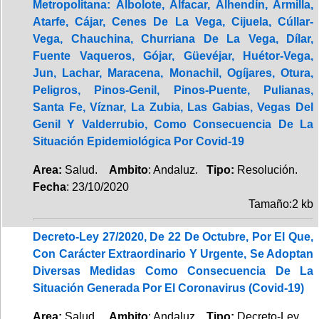
Metropolitana: Albolote, Alfacar, Alhendín, Armilla,
Atarfe, Cájar, Cenes De La Vega, Cijuela, Cúllar-
Vega, Chauchina, Churriana De La Vega, Dílar,
Fuente Vaqueros, Gójar, Güevéjar, Huétor-Vega,
Jun, Lachar, Maracena, Monachil, Ogíjares, Otura,
Peligros, Pinos-Genil, Pinos-Puente, Pulianas,
Santa Fe, Víznar, La Zubia, Las Gabias, Vegas Del
Genil Y Valderrubio, Como Consecuencia De La
Situación Epidemiológica Por Covid-19
Area:
Salud.
Ambito
: Andaluz.
Tipo:
Resolución.
Fecha
: 23/10/2020
Tamaño:2 kb
Decreto-Ley 27/2020, De 22 De Octubre, Por El Que,
Con Carácter Extraordinario Y Urgente, Se Adoptan
Diversas Medidas Como Consecuencia De La
Situación Generada Por El Coronavirus (Covid-19)
Area:
Salud.
Ambito
: Andaluz.
Tipo:
Decreto-Ley.