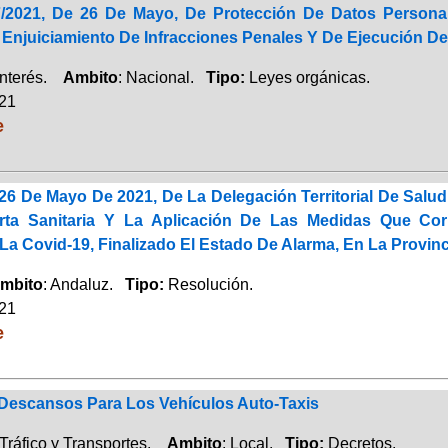
/2021, De 26 De Mayo, De Protección De Datos Personal
Y Enjuiciamiento De Infracciones Penales Y De Ejecución D
Interés.
Ambito
: Nacional.
Tipo:
Leyes orgánicas.
021
e
26 De Mayo De 2021, De La Delegación Territorial De Salu
erta Sanitaria Y La Aplicación De Las Medidas Que Co
a Covid-19, Finalizado El Estado De Alarma, En La Provin
mbito
: Andaluz.
Tipo:
Resolución.
021
e
Descansos Para Los Vehículos Auto-Taxis
Tráfico y Transportes.
Ambito
: Local.
Tipo:
Decretos.