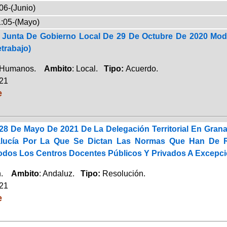
06-(Junio)
:05-(Mayo)
Junta De Gobierno Local De 29 De Octubre De 2020 Modi
trabajo)
 Humanos.
Ambito
: Local.
Tipo:
Acuerdo.
021
e
28 De Mayo De 2021 De La Delegación Territorial En Gran
lucía Por La Que Se Dictan Las Normas Que Han De Reg
odos Los Centros Docentes Públicos Y Privados A Excepció
ón.
Ambito
: Andaluz.
Tipo:
Resolución.
021
e