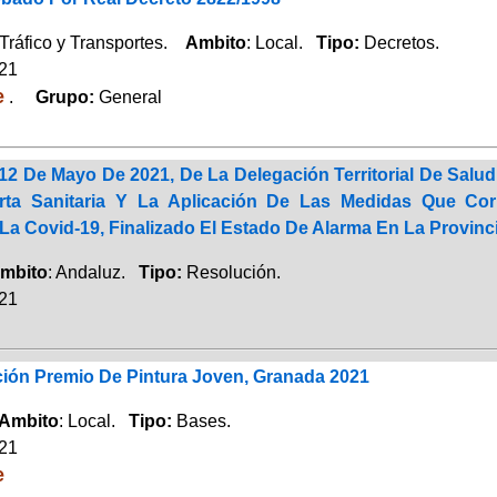
Tráfico y Transportes.
Ambito
: Local.
Tipo:
Decretos.
021
e
.
Grupo:
General
12 De Mayo De 2021, De La Delegación Territorial De Salu
erta Sanitaria Y La Aplicación De Las Medidas Que Co
La Covid-19, Finalizado El Estado De Alarma En La Provinc
mbito
: Andaluz.
Tipo:
Resolución.
021
ción Premio De Pintura Joven, Granada 2021
Ambito
: Local.
Tipo:
Bases.
021
e