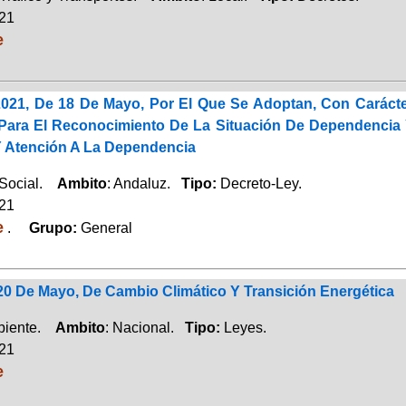
021
e
2021, De 18 De Mayo, Por El Que Se Adoptan, Con Carácter
Para El Reconocimiento De La Situación De Dependencia 
 Atención A La Dependencia
 Social.
Ambito
: Andaluz.
Tipo:
Decreto-Ley.
021
e
.
Grupo:
General
20 De Mayo, De Cambio Climático Y Transición Energética
biente.
Ambito
: Nacional.
Tipo:
Leyes.
021
e