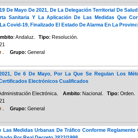
19 De Mayo De 2021, De La Delegación Territorial De Salu
erta Sanitaria Y La Aplicación De Las Medidas Que Co
La Covid-19, Finalizado El Estado De Alarma En La Provinc
mbito
: Andaluz.
Tipo:
Resolución.
021
e
.
Grupo:
General
/2021, De 6 De Mayo, Por La Que Se Regulan Los Méto
ertificados Electrónicos Cualificados
 Administración Electrónica.
Ambito
: Nacional.
Tipo:
Orden.
021
e
.
Grupo:
General
e Las Medidas Urbanas De Tráfico Conforme Reglamento G
obado Por Real Decreto 2822/1998