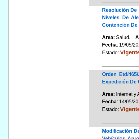
Resolución De 
Niveles De Al
Contención De 
Area:
Salud.
A
Fecha
: 19/05/2
Vigent
Estado:
Orden Etd/465
Expedición De C
Area:
Internet y
Fecha
: 14/05/2
Vigent
Estado:
Modificación D
Vehículos, Apr