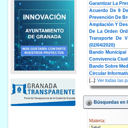
Garantizar La Pre
Acuerdo De 9 De
Prevención De Bro
Ampliación Y Des
De La Orden Ord
Transporte De Vi
(02/04/2020)
Bando Municipal 
Convivencia Ciud
Bando Sobre Medid
Circular Informat
[...]
: Ver todas las 
Búsquedas en l
Materia: