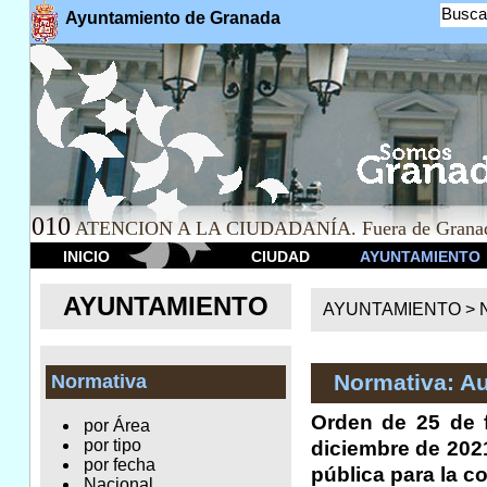
Busca
Ayuntamiento de Granada
010
ATENCION A LA CIUDADANÍA. Fuera de Granad
INICIO
CIUDAD
AYUNTAMIENTO
AYUNTAMIENTO
AYUNTAMIENTO >
Normativa: A
Normativa
Orden de 25 de f
por Área
por tipo
diciembre de 202
por fecha
pública para la co
Nacional