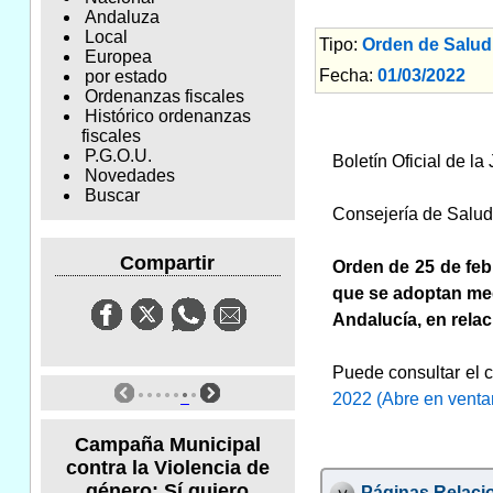
Andaluza
Local
Tipo:
Orden de Salud
Europea
Fecha:
01/03/2022
Am
por estado
Ordenanzas fiscales
Histórico ordenanzas
fiscales
P.G.O.U.
Boletín Oficial de l
Novedades
Buscar
Consejería de Salud
Compartir
Orden de 25 de feb
que se adoptan med
Andalucía, en relaci
Puede consultar el c
2022 (Abre en venta
Campaña Municipal
contra la Violencia de
género: Sí quiero
Páginas Relaci