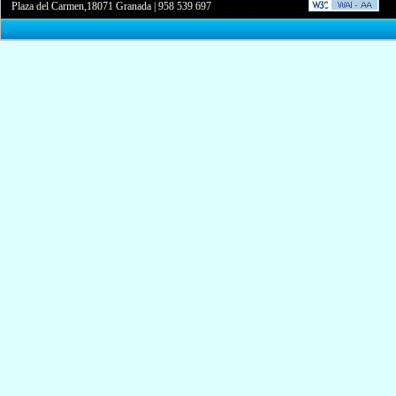
Plaza del Carmen,18071 Granada
|
958 539 697