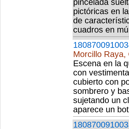
pincelada suelt
pictóricas en l
de característi
cuadros en múlt
180870091003
Morcillo Raya, 
Escena en la 
con vestimenta
cubierto con p
sombrero y bas
sujetando un cl
aparece un boti
180870091003