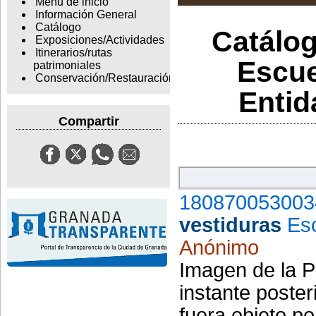
Menu de inicio
Información General
Catálogo
Catálog
Exposiciones/Actividades
Itinerarios/rutas
Escue
patrimoniales
Conservación/Restauración
Entid
Compartir
180870053003
vestiduras
Es
Anónimo
Imagen de la Pa
instante poster
fuera objeto p