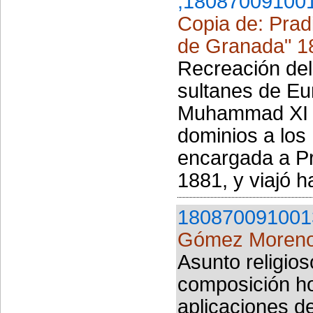
,18087009100
Copia de: Pradi
de Granada" 1
Recreación del
sultanes de Eu
Muhammad XI o 
dominios a los 
encargada a Pr
1881, y viajó h
180870091001
Gómez Moreno
Asunto religio
composición ho
aplicaciones d