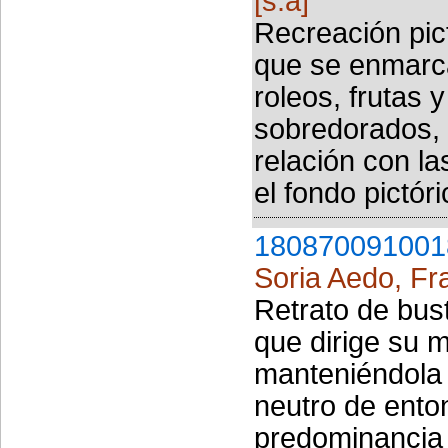
[s.a]
Recreación pic
que se enmarc
roleos, frutas 
sobredorados, 
relación con l
el fondo pictóri
180870091001
Soria Aedo, Fr
Retrato de bus
que dirige su m
manteniéndola 
neutro de enton
predominancia 