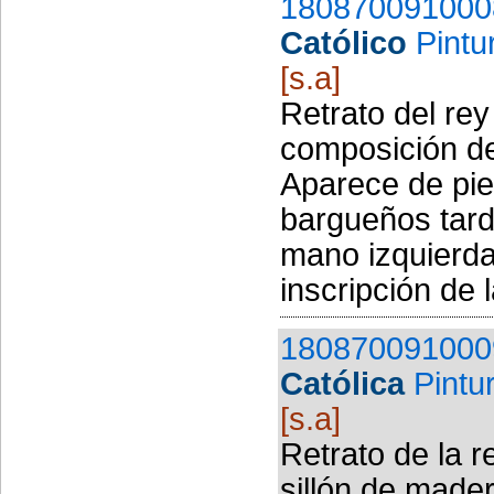
180870091000
Católico
Pintu
[s.a]
Retrato del rey
composición de 
Aparece de pie,
bargueños tard
mano izquierda.
inscripción de la
180870091000
Católica
Pintu
[s.a]
Retrato de la r
sillón de made