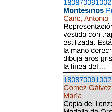
180870091002
Montesinos
P
Cano, Antonio
Representación
vestido con tra
estilizada. Est
la mano derec
dibuja aros gri
la línea del ...
180870091002
Gómez Gálvez,
María
Copia del lienz
Medalla de Oro