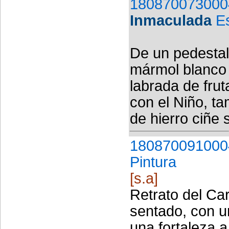
180870073000
Inmaculada
E
De un pedestal
mármol blanco
labrada de frut
con el Niño, t
de hierro ciñe
180870091000
Pintura
[s.a]
Retrato del Ca
sentado, con un
una fortaleza a