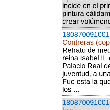
incide en el pr
pintura cálidam
crear volúmene
180870091001
Contreras (cop
Retrato de med
reina Isabel II,
Palacio Real d
juventud, a un
Fue esta la que
los ...
180870091001