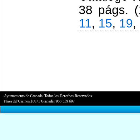
38 págs. (
11
,
15
,
19
,
Ayuntamiento de Granada. Todos los Derechos Reservados.
Plaza del Carmen,18071 Granada
|
958 539 697