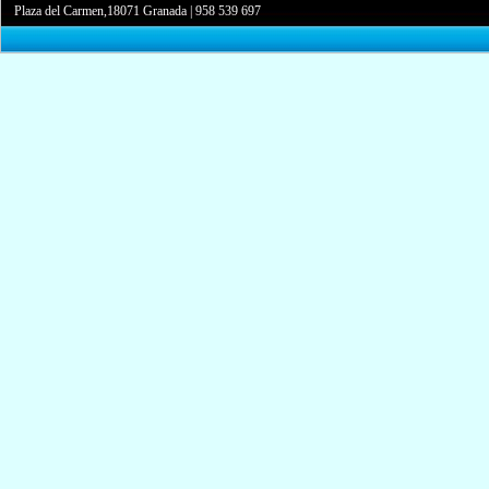
Plaza del Carmen,18071 Granada
|
958 539 697