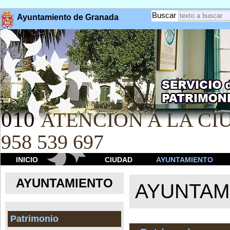
Buscar
Ayuntamiento de Granada
010
ATENCION A LA CIU
958 539 697
INICIO
CIUDAD
AYUNTAMIENTO
AYUNTAMIENTO
AYUNTAM
Patrimonio