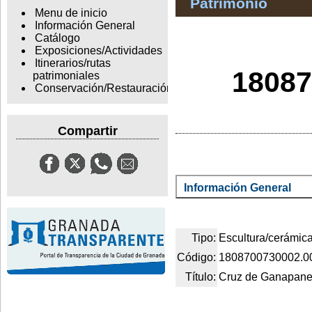
Patrimonio
Menu de inicio
Información General
Catálogo
Exposiciones/Actividades
Itinerarios/rutas
18087
patrimoniales
Conservación/Restauración
Compartir
Información General
Tipo:
Escultura/cerámic
Código:
1808700730002.0
Título:
Cruz de Ganapan