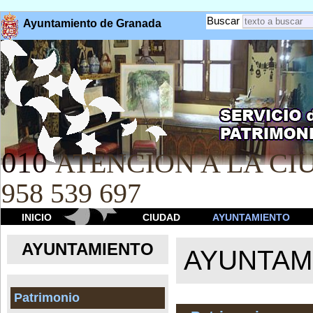
Buscar
Ayuntamiento de Granada
010
ATENCION A LA CIU
958 539 697
INICIO
CIUDAD
AYUNTAMIENTO
AYUNTAMIENTO
AYUNTAM
Patrimonio