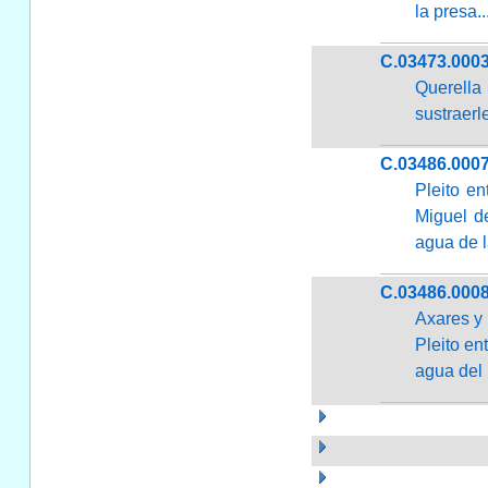
la presa..
C.03473.000
Querella
sustraerle
C.03486.000
Pleito e
Miguel d
agua de 
C.03486.000
Axares y 
Pleito en
agua del 