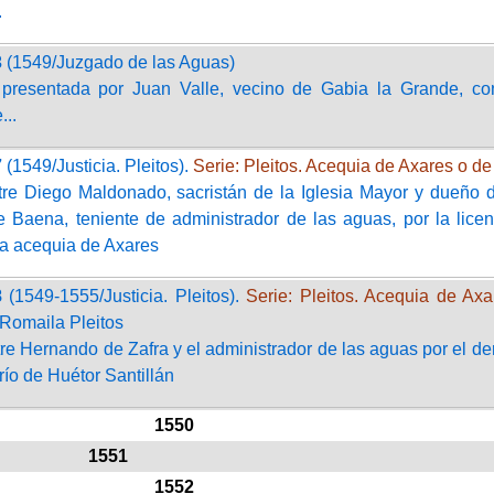
.
3
(1549/Juzgado de las Aguas)
 presentada por Juan Valle, vecino de Gabia la Grande, con
...
7
(1549/Justicia. Pleitos).
Serie: Pleitos. Acequia de Axares o d
ntre Diego Maldonado, sacristán de la Iglesia Mayor y dueño 
e Baena, teniente de administrador de las aguas, por la lice
la acequia de Axares
8
(1549-1555/Justicia. Pleitos).
Serie: Pleitos. Acequia de Ax
Romaila Pleitos
tre Hernando de Zafra y el administrador de las aguas por el de
río de Huétor Santillán
1550
1551
1552