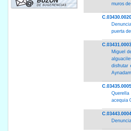
muros de 
C.03430.002
Denuncia 
puerta d
C.03431.000
Miguel de
alguacile
disfruta
Aynadam
C.03435.000
Querella
acequia G
C.03443.000
Denuncia