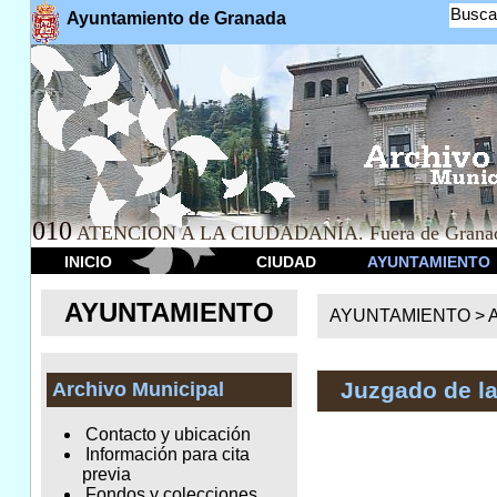
Busca
Ayuntamiento de Granada
010
ATENCION A LA CIUDADANÍA. Fuera de Granad
INICIO
CIUDAD
AYUNTAMIENTO
AYUNTAMIENTO
AYUNTAMIENTO >
A
Juzgado de l
Archivo Municipal
Contacto y ubicación
Información para cita
previa
Fondos y colecciones