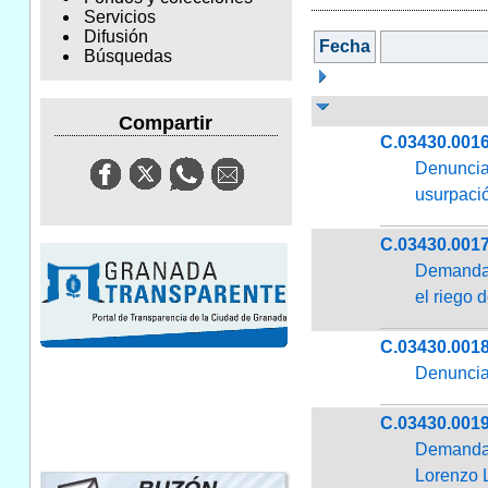
Servicios
Difusión
Fecha
Búsquedas
Compartir
C.03430.001
Denuncia
usurpaci
C.03430.001
Demanda 
el riego 
C.03430.001
Denuncia 
C.03430.001
Demanda 
Lorenzo L