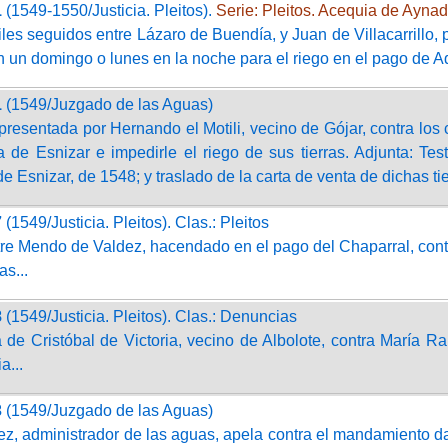
1
(1549-1550/Justicia. Pleitos).
Serie: Pleitos. Acequia de Aynad
iles seguidos entre Lázaro de Buendía, y Juan de Villacarrillo,
n un domingo o lunes en la noche para el riego en el pago de 
1
(1549/Juzgado de las Aguas)
presentada por Hernando el Motili, vecino de Gójar, contra los
a de Esnizar e impedirle el riego de sus tierras. Adjunta: Te
de Esnizar, de 1548; y traslado de la carta de venta de dichas ti
7
(1549/Justicia. Pleitos). Clas.: Pleitos
ntre Mendo de Valdez, hacendado en el pago del Chaparral, co
as...
8
(1549/Justicia. Pleitos). Clas.: Denuncias
de Cristóbal de Victoria, vecino de Albolote, contra María Ra
a...
3
(1549/Juzgado de las Aguas)
z, administrador de las aguas, apela contra el mandamiento da