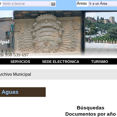
r
Áreas
a 958 539 697
SERVICIOS
SEDE ELECTRÓNICA
TURISMO
rchivo Municipal
a Aguas
Búsquedas
Documentos por año