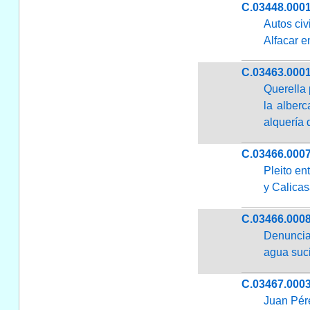
C.03448.000
Autos civ
Alfacar e
C.03463.000
Querella 
la alberc
alquería 
C.03466.000
Pleito e
y Calicas
C.03466.000
Denuncia 
agua suci
C.03467.000
Juan Pére