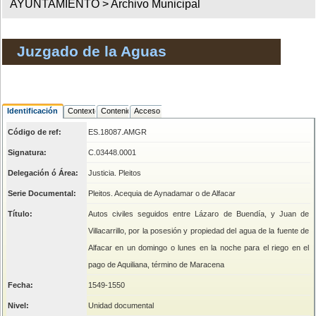
AYUNTAMIENTO >
Archivo Municipal
Juzgado de la Aguas
Identificación
Contexto
Contenido
Acceso
Código de ref:
ES.18087.AMGR
Signatura:
C.03448.0001
Delegación ó Área:
Justicia. Pleitos
Serie Documental:
Pleitos. Acequia de Aynadamar o de Alfacar
Título:
Autos civiles seguidos entre Lázaro de Buendía, y Juan de
Villacarrillo, por la posesión y propiedad del agua de la fuente de
Alfacar en un domingo o lunes en la noche para el riego en el
pago de Aquiliana, término de Maracena
Fecha:
1549-1550
Nivel:
Unidad documental