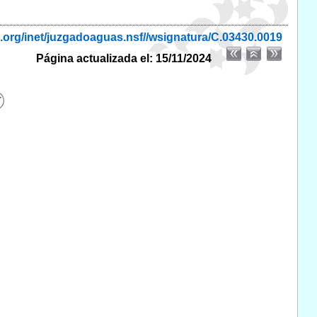
.org/inet/juzgadoaguas.nsf//wsignatura/C.03430.0019
Página actualizada el: 15/11/2024