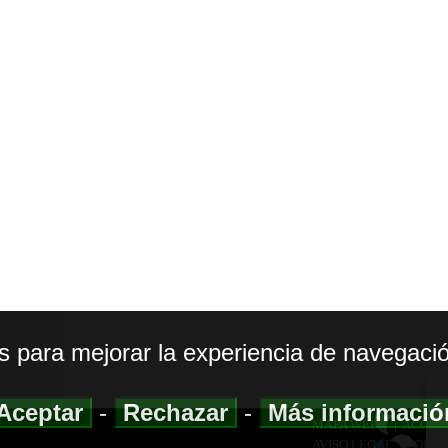
os para mejorar la experiencia de navegació
Aceptar
-
Rechazar
-
Más informaci
MAPA WEB
|
ACCESI
AVISO LEGAL
|
POLIT