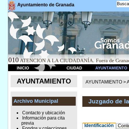
Busca
Ayuntamiento de Granada
010
ATENCION A LA CIUDADANÍA. Fuera de Granad
INICIO
CIUDAD
AYUNTAMIENTO
AYUNTAMIENTO
AYUNTAMIENTO >
A
Juzgado de l
Archivo Municipal
Contacto y ubicación
Información para cita
previa
Identificación
Cont
Fondos y colecciones