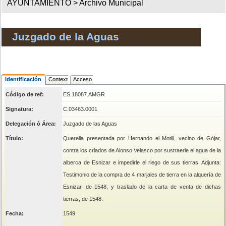
AYUNTAMIENTO >
Archivo Municipal
Juzgado de la Aguas
Identificación
Contexto
Acceso
Código de ref:
ES.18087.AMGR
Signatura:
C.03463.0001
Delegación ó Área:
Juzgado de las Aguas
Título:
Querella presentada por Hernando el Motili, vecino de Gójar,
contra los criados de Alonso Velasco por sustraerle el agua de la
alberca de Esnizar e impedirle el riego de sus tierras. Adjunta:
Testimonio de la compra de 4 marjales de tierra en la alquería de
Esnizar, de 1548; y traslado de la carta de venta de dichas
tierras, de 1548.
Fecha:
1549