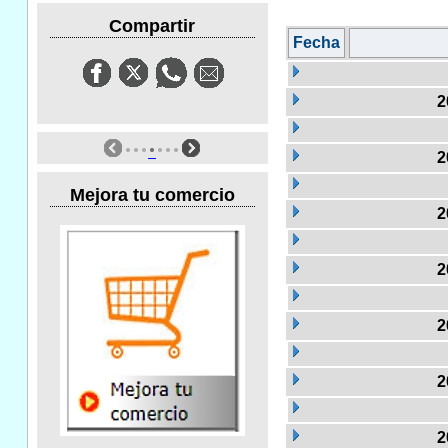
Compartir
Fecha
2
2
Mejora tu comercio
2
2
2
2
2