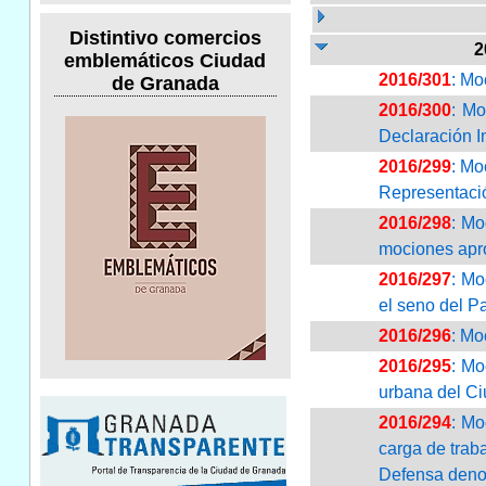
Distintivo comercios
2
emblemáticos Ciudad
2016/301
: Mo
de Granada
2016/300
: Mo
Declaración In
2016/299
: Mo
Representaci
2016/298
: Mo
mociones apr
2016/297
: Mo
el seno del P
2016/296
: Mo
2016/295
: Mo
urbana del C
2016/294
: Mo
carga de trab
Defensa deno