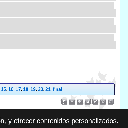
,
15
,
16
,
17
,
18
,
19
,
20
,
21
,
final
n, y ofrecer contenidos personalizados.