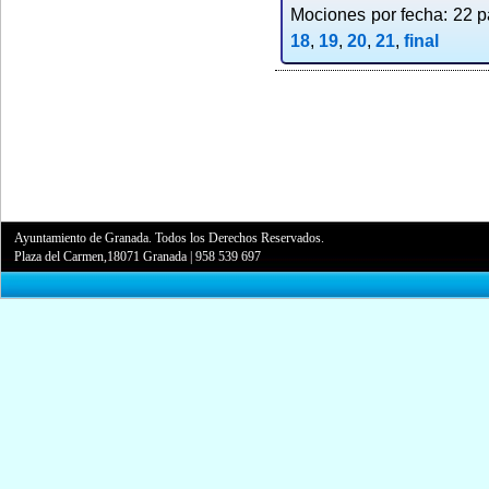
Mociones por fecha: 22 pa
18
,
19
,
20
,
21
,
final
Ayuntamiento de Granada. Todos los Derechos Reservados.
Plaza del Carmen,18071 Granada
|
958 539 697