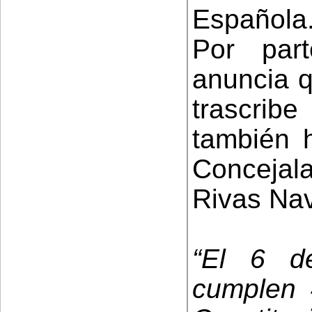
Española
Por par
anuncia q
trascribe
también h
Concejal
Rivas Nav
“El 6 d
cumplen 