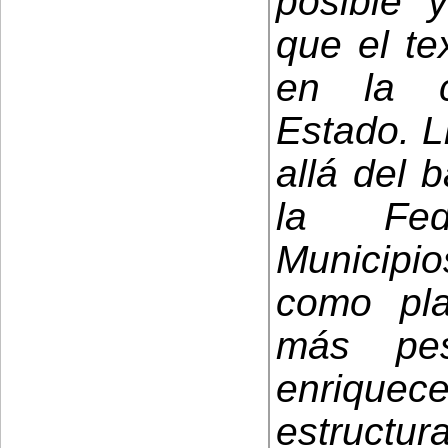
posible y
que el te
en la c
Estado. 
allá del b
la Fed
Municipi
como pla
más pe
enrique
estructur