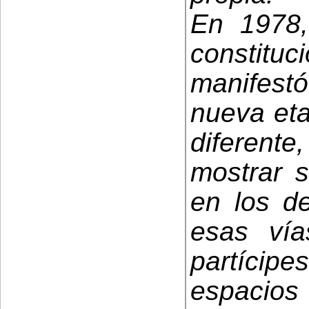
En 1978,
constit
manifest
nueva eta
diferent
mostrar s
en los d
esas vía
partíci
espacios