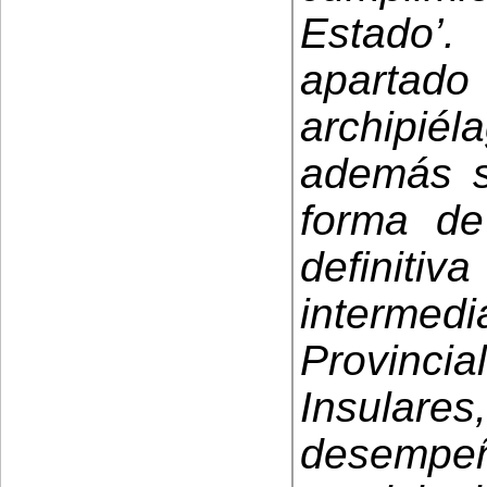
Estado’
aparta
archipié
además s
forma de
definiti
interm
Provinci
Insular
desempeña