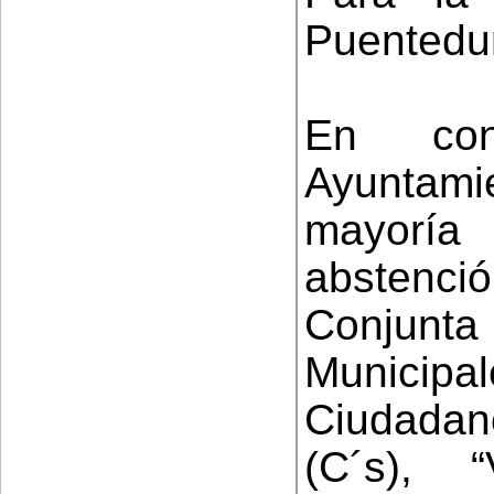
Puentedur
En con
Ayuntam
mayoría
abstenc
Conjunta
Municipa
Ciudadano
(C´s), 