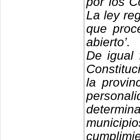
por los C
La ley re
que proc
abierto’.
De igual 
Constituc
la provin
persona
determin
municipios
cumplimie