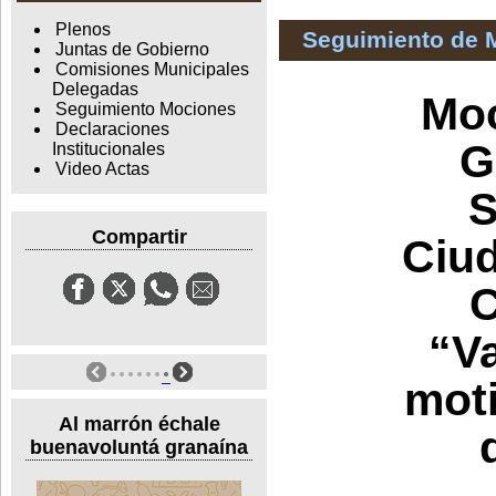
Plenos
Seguimiento de 
Juntas de Gobierno
Comisiones Municipales
Delegadas
Moc
Seguimiento Mociones
Declaraciones
G
Institucionales
Video Actas
S
Compartir
Ciud
C
“V
moti
Al marrón échale
buenavoluntá granaína