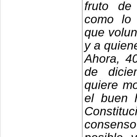
fruto de 
como lo 
que volun
y a quien
Ahora, 4
de dici
quiere mo
el buen 
Constit
consens