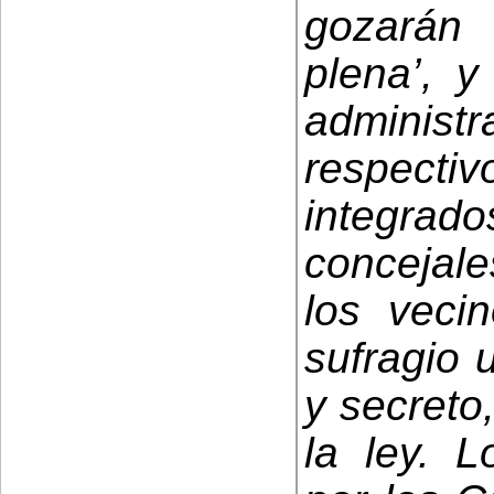
gozarán 
plena’, y
administ
respec
integra
concejal
los veci
sufragio u
y secreto
la ley. L