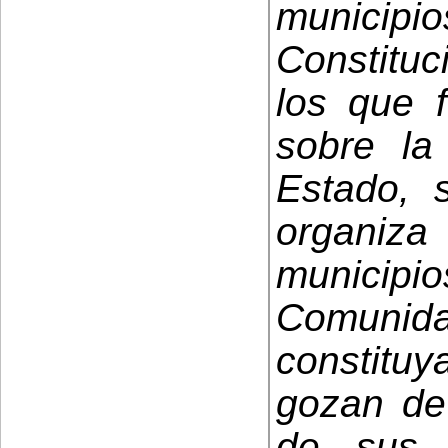
municipi
Constituc
los que f
sobre la 
Estado, 
organiz
municipi
Comunid
constitu
gozan de
de sus r