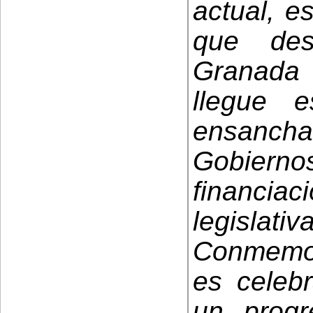
actual, e
que des
Granada
llegue 
ensanch
Gobiernos
financiac
legislativ
Conmemor
es celeb
un progr