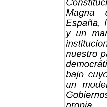
Constituc
Magna q
España, l
y un mar
instituci
nuestro p
democráti
bajo cuy
un modelo
Gobierno
propia.