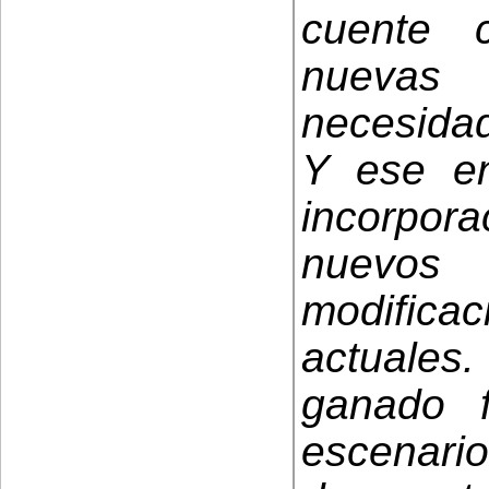
cuente 
nuevas 
necesida
Y ese en
incorpor
nuevos
modific
actuales.
ganado 
escenario 