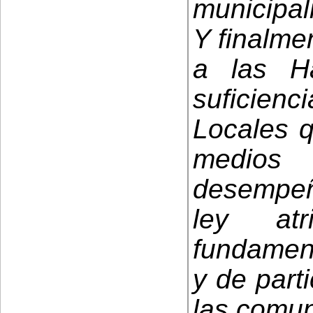
municipali
Y finalmen
a las H
suficienc
Locales q
medios
desempeñ
ley at
fundament
y de part
las comu