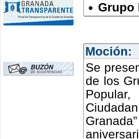
Grupo 
Moción:
Se presen
de los Gr
Popular,
Ciudad
Granad
anivers