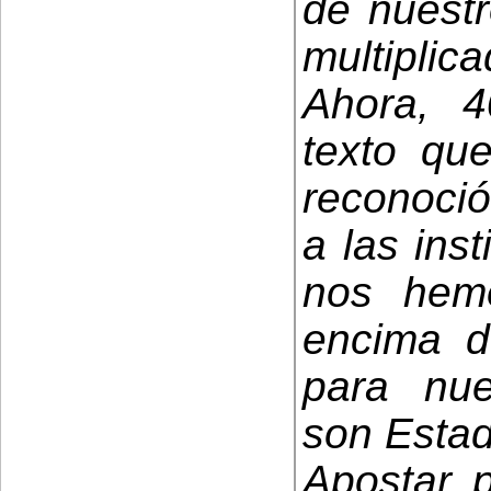
de nuestr
multiplic
Ahora, 
texto qu
reconoci
a las ins
nos hemo
encima d
para nue
son Estad
Apostar p