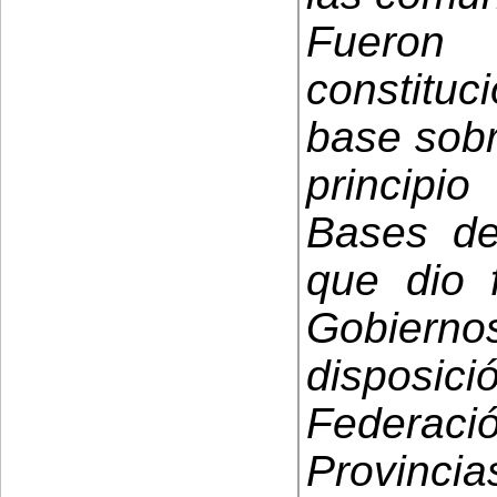
Fuero
constituc
base sobr
principi
Bases de
que dio f
Gobierno
disposici
Federació
Provinci