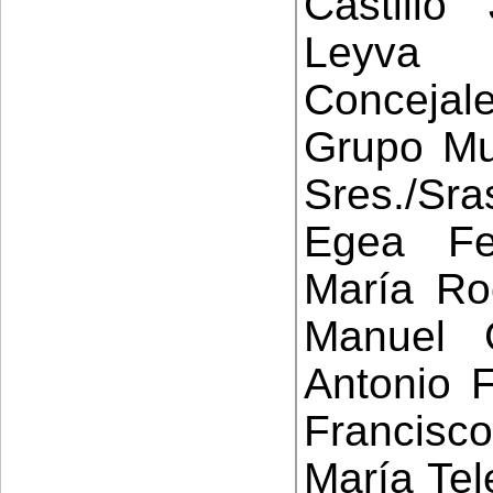
Castill
Leyv
Concejale
Grupo Mun
Sres./Sr
Egea Fe
María Ro
Manuel 
Antonio 
Francisc
María Tel