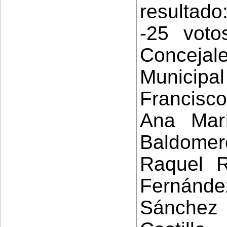
resultado
-25 voto
Conceja
Municipal
Francisc
Ana Mar
Baldomer
Raquel R
Fernánd
Sánchez