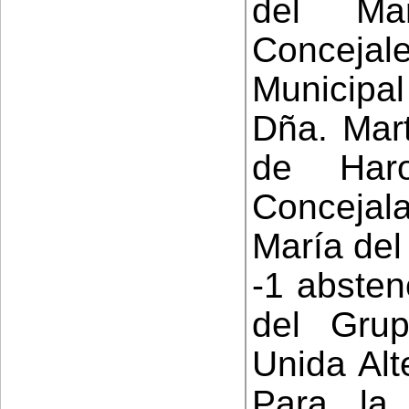
del Ma
Conceja
Municipal
Dña. Mart
de Har
Concejal
María del
-1 absten
del Grup
Unida Alt
Para la