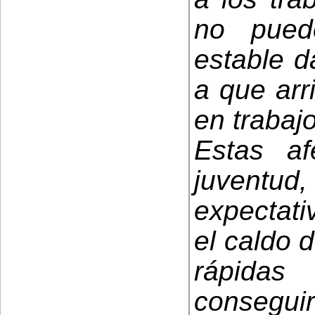
no pued
estable d
a que arr
en trabaj
Estas af
juvent
expectati
el caldo d
rápida
consegu