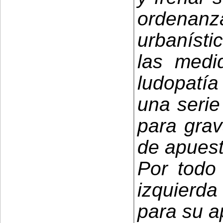
orden
urbanísti
las medi
ludopatía
una serie
para grav
de apuest
Por todo 
izquierd
para su a