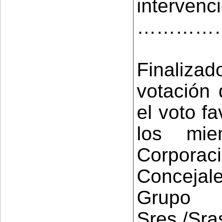
intervenc
…………
Finalizad
votación 
el voto f
los mie
Cor
Concejale
Grupo 
Sres./Sr