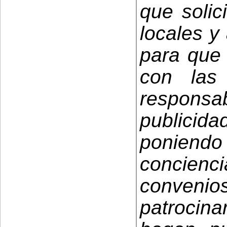
que solic
locales y
para que 
con las
responsab
publicida
poniend
concien
conveni
patrocina