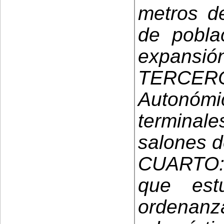
metros d
de pobla
expansió
TERCER
Autonóm
terminale
salones d
CUARTO: 
que est
ordenanz