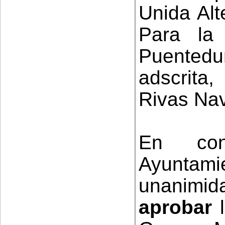
Unida Alt
Para la
Puentedu
adscrita,
Rivas Nav
En con
Ayuntam
unanimi
aprobar
l