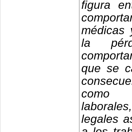
figura en
comportam
médicas y
la pér
comportam
que se ca
consecu
como p
laborales
legales a
a los tra