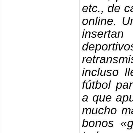
etc., de 
online. 
insertan
deportiv
retransm
incluso ll
fútbol pa
a que apu
mucho más
bonos «g