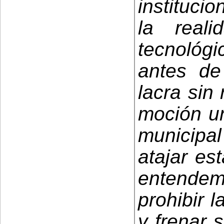
instituci
la real
tecnológi
antes de
lacra sin
moción un
municipa
atajar es
entend
prohibir l
y frenar 