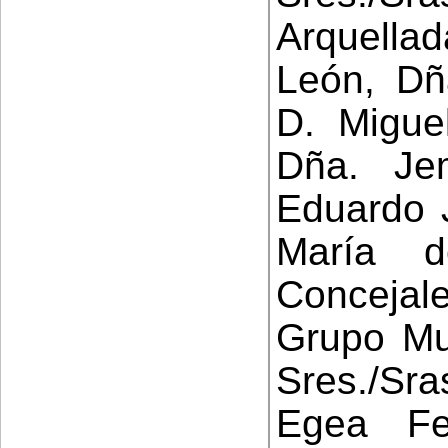
Arquella
León, Dñ
D. Migue
Dña. Je
Eduardo J
María 
Concejale
Grupo Mun
Sres./Sr
Egea Fe