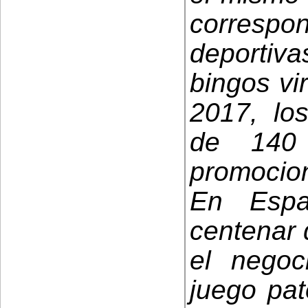
corres
deportiva
bingos vi
2017, lo
de 140
promocio
En Esp
centenar 
el negoc
juego pat