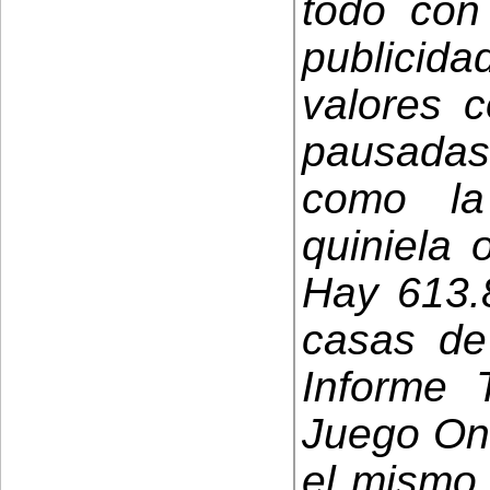
todo con
publicida
valores c
pausadas 
como la
quiniela
Hay 613.8
casas de
Informe 
Juego On
el mismo