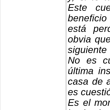
Este cue
beneficio
está per
obvia que
siguient
No es cu
última in
casa de a
es cuesti
Es el mom