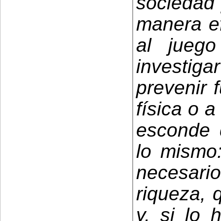
sociedad 
manera ef
al jueg
investi
prevenir 
física o a
esconde 
lo mismo
necesar
riqueza, 
y, si lo 