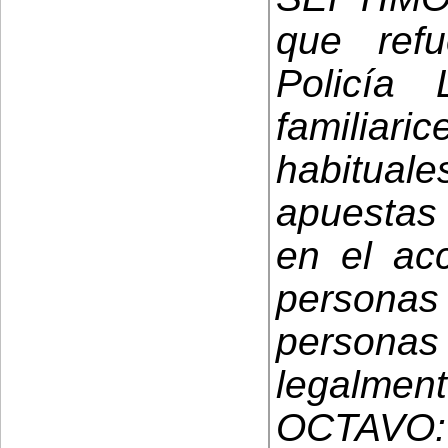
que ref
Policía
familiari
habitua
apuestas 
en el ac
personas
persona
legalment
OCTAVO: 