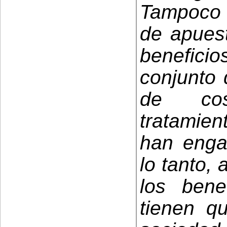
Tampoco 
de apues
beneficio
conjunto 
de cos
tratamien
han engan
lo tanto,
los bene
tienen q