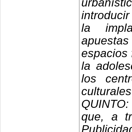
urbaní
introduci
la impl
apuestas
espacios 
la adoles
los centr
culturales
QUINTO: 
que, a t
Publicida