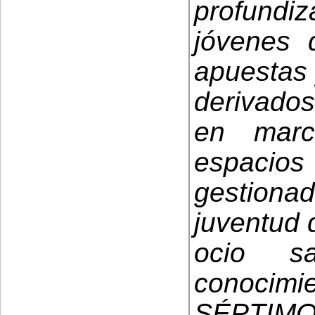
profundiz
jóvenes 
apuestas 
derivados
en mar
espaci
gestion
juventud 
ocio s
conocimien
SÉPTIMO: 