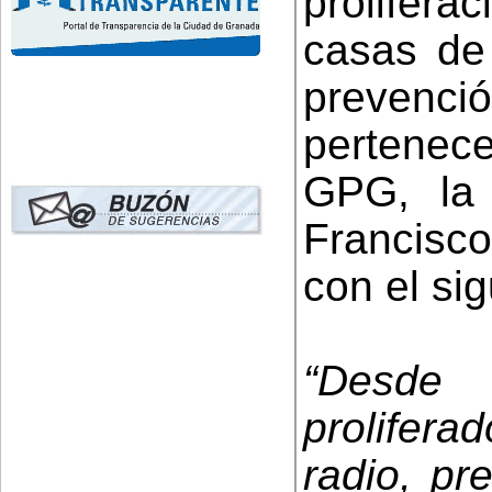
prolifera
casas de
prevenc
pertenec
GPG, la 
Francisco
con el sig
“Desde
prolifera
radio, pr