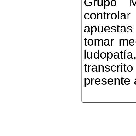
Grupo M
controla
apuestas
tomar med
ludopat
transcrit
presente 