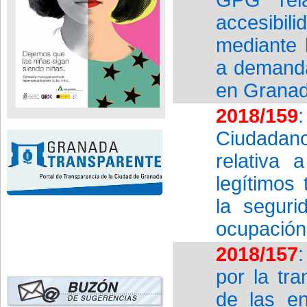
accesibil
mediante 
a demanda
en Grana
2018/159
Ciudadan
relativa 
legítimos 
la seguri
ocupación 
2018/157
por la tr
de las en