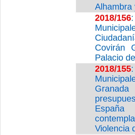
Alhambra y
2018/156
Municipal
Ciudadanía
Covirán 
Palacio d
2018/155
Municipa
Granada 
presupue
España 
contempla
Violencia