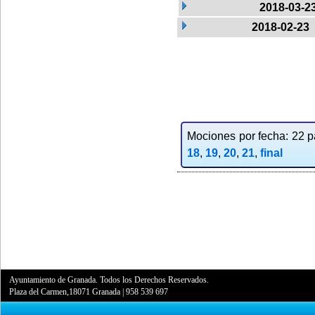
2018-03-2
2018-02-23
Mociones por fecha: 22 pa
18
,
19
,
20
,
21
,
final
Ayuntamiento de Granada. Todos los Derechos Reservados.
Plaza del Carmen,18071 Granada
|
958 539 697