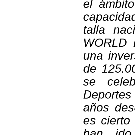
el ámbit
capacida
talla nac
WORLD P
una inver
de 125.00
se cele
Deportes
años desd
es cierto
han ido