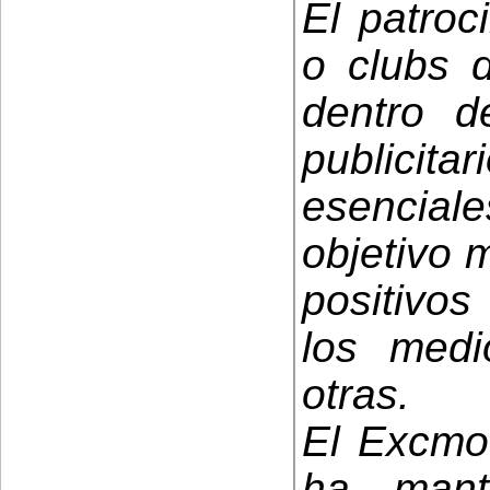
El patroc
o clubs d
dentro d
publicit
esenciale
objetivo 
positivos
los medi
otras.
El Excmo
ha mante