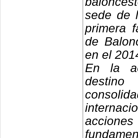
baloncest
sede de l
primera 
de Balon
en el 201
En la a
destino
consolid
internac
accion
fundame