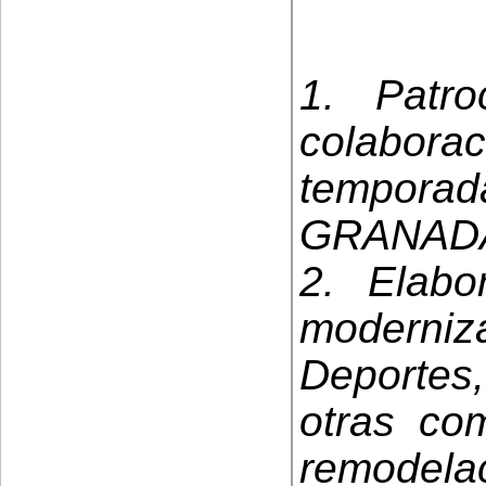
1. Patr
colabor
tempora
GRANADA 
2. Elabo
moderni
Deporte
otras co
remodela