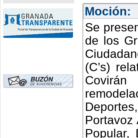
Moción:
Se presen
de los Gr
Ciudadano
(C’s) rel
Covirá
remode
Deportes,
Portavoz 
Popular,