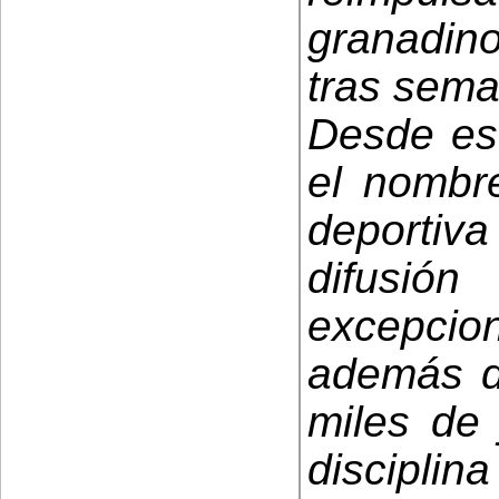
granadin
tras sema
Desde es
el nombr
deporti
difusió
excepcio
además de
miles de 
disciplin