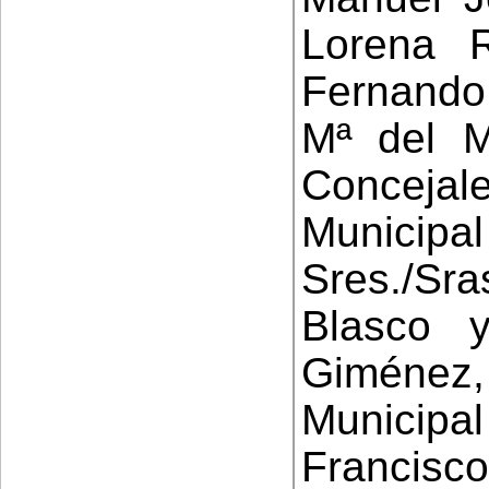
Lorena R
Fernando
Mª del 
Conceja
Munici
Sres./Sr
Blasco 
Giménez
Municip
Francis