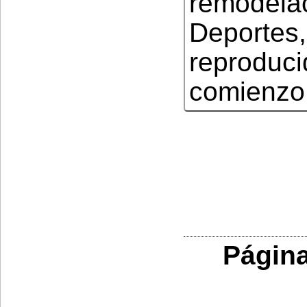
remode
Deporte
reprodu
comienzo 
Página