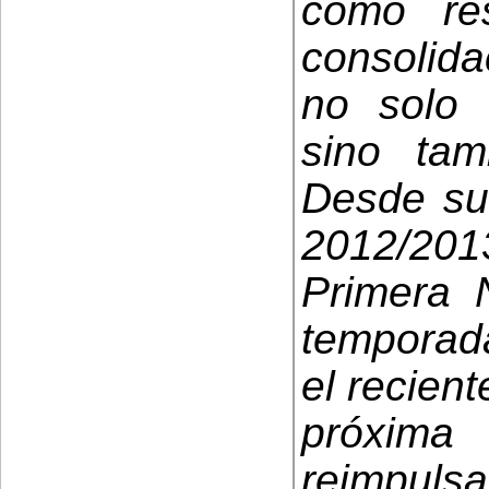
como res
consolida
no solo 
sino ta
Desde su
2012/20
Primera 
temporad
el recien
próxima
reimpuls