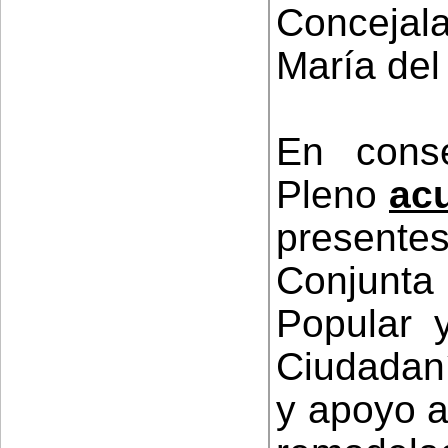
Concejal
María del
En conse
Pleno
ac
presen
Conjunta
Popular 
Ciudadaní
y apoyo a