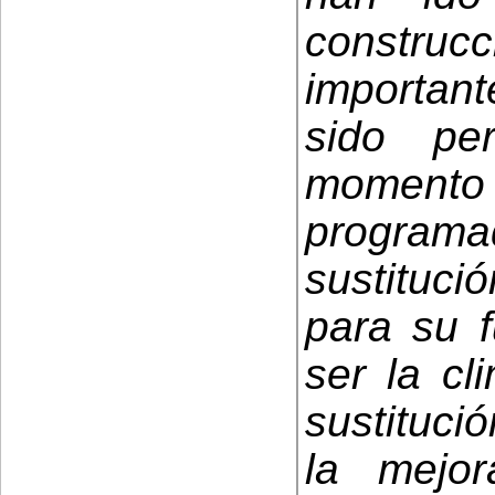
constru
importan
sido pe
momento 
programad
sustituci
para su 
ser la cl
sustituci
la mejo