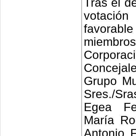
Tras el d
votació
favorabl
miembr
Cor
Concejale
Grupo Mun
Sres./Sr
Egea Fe
María Ro
Antonio 