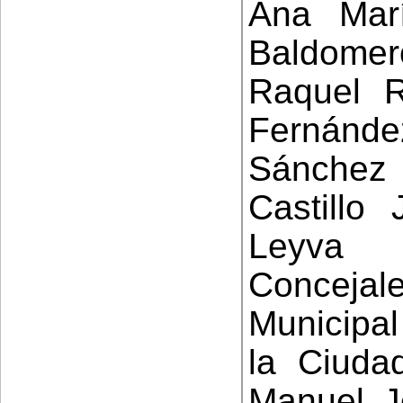
Ana Mar
Baldomer
Raquel R
Fernánd
Sánchez
Castillo
Leyva
Conceja
Municipa
la Ciudad
Manuel J