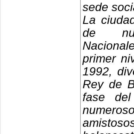
sede socia
La ciuda
de num
Naciona
primer ni
1992, div
Rey de B
fase de
numeroso
amistos