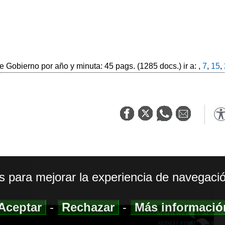
 Gobierno por año y minuta: 45 pags. (1285 docs.) ir a: ,
7
,
15
,
os para mejorar la experiencia de navegació
Aceptar
-
Rechazar
-
Más informaci
MAPA WEB
|
ACCESI
AVISO LEGAL
|
POLIT