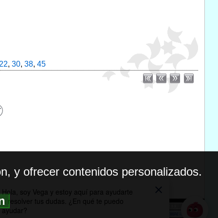
22
,
30
,
38
,
45
n, y ofrecer contenidos personalizados.
ón
BILIDAD
ICA DE PRIVACIDAD