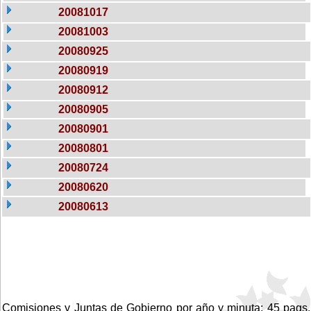
20081017
20081003
20080925
20080919
20080912
20080905
20080901
20080801
20080724
20080620
20080613
Comisiones y Juntas de Gobierno por año y minuta: 45 pags.