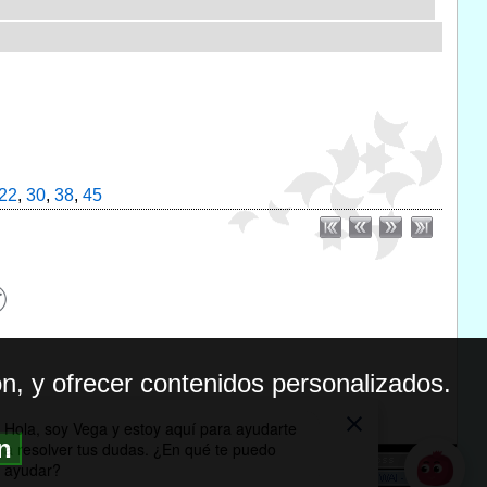
22
,
30
,
38
,
45
n, y ofrecer contenidos personalizados.
ón
BILIDAD
ICA DE PRIVACIDAD