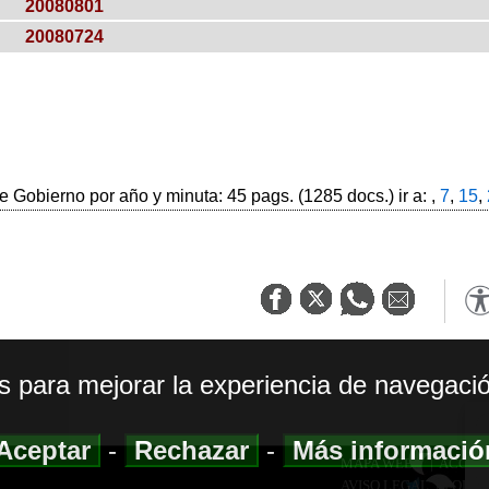
20080801
20080724
 Gobierno por año y minuta: 45 pags. (1285 docs.) ir a: ,
7
,
15
,
os para mejorar la experiencia de navegació
Aceptar
-
Rechazar
-
Más informaci
MAPA WEB
|
ACCESI
AVISO LEGAL
|
POLIT