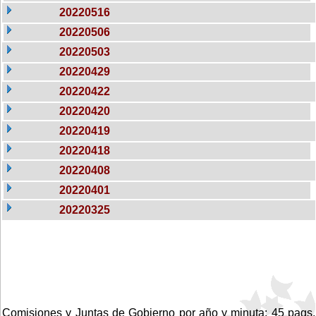
20220516
20220506
20220503
20220429
20220422
20220420
20220419
20220418
20220408
20220401
20220325
Comisiones y Juntas de Gobierno por año y minuta: 45 pags.