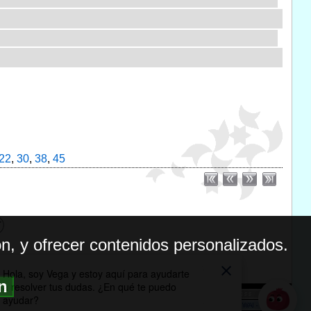
22
,
30
,
38
,
45
n, y ofrecer contenidos personalizados.
ón
BILIDAD
ICA DE PRIVACIDAD