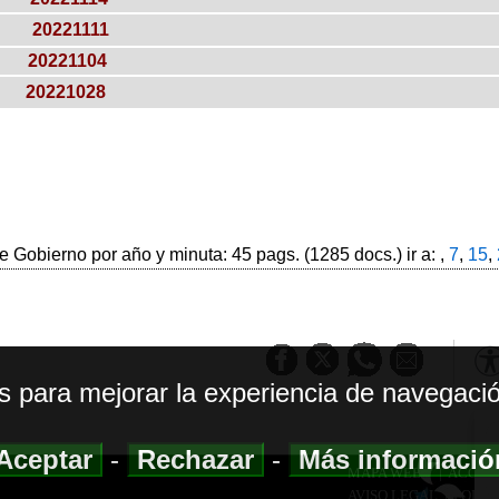
20221111
20221104
20221028
 Gobierno por año y minuta: 45 pags. (1285 docs.) ir a: ,
7
,
15
,
os para mejorar la experiencia de navegació
Aceptar
-
Rechazar
-
Más informaci
MAPA WEB
|
ACCESI
AVISO LEGAL
|
POLIT