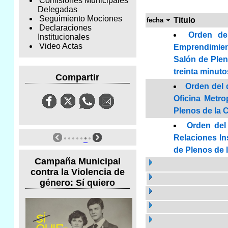
Comisiones Municipales
Delegadas
Seguimiento Mociones
Titulo
fecha
Declaraciones
Orden de
Institucionales
Video Actas
Emprendimiento
Salón de Plen
treinta minut
Compartir
Orden del 
Oficina Metro
Plenos de la C
Orden del
Relaciones Ins
de Plenos de 
Campaña Municipal
contra la Violencia de
género: Sí quiero