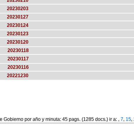
20230210
20230203
20230127
20230124
20230123
20230120
20230118
20230117
20230116
20221230
 Gobierno por año y minuta: 45 pags. (1285 docs.) ir a: ,
7
,
15
,