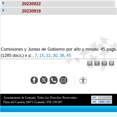
20230922
20230919
Comisiones y Juntas de Gobierno por año y minuta: 45 pags.
(1285 docs.) ir a: ,
7
,
15
,
22
,
30
,
38
,
45
Ayuntamiento de Granada. Todos los Derechos Reservados.
Plaza del Carmen,18071 Granada
|
958 539 697