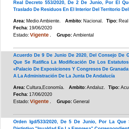
Real Decreto 553/2020, De 2 De Junio, Por El Q
Traslado De Residuos En El Interior Del Territorio De
Area:
Medio Ambiente.
Ambito
: Nacional.
Tipo:
Real
Fecha
: 19/06/2020
Vigente
Estado:
.
Grupo:
Ambiental
Acuerdo De 9 De Junio De 2020, Del Consejo De G
Que Se Ratifica La Modificación De Los Estatuto
«Palacio De Exposiciones Y Congresos De Granada
A La Administración De La Junta De Andalucía
Area:
Cultura,Economía.
Ambito
: Andaluz.
Tipo:
Acu
Fecha
: 17/06/2020
Vigente
Estado:
.
Grupo:
General
Orden Igd/533/2020, De 5 De Junio, Por La Que
Distintivo "Igualdad En La Empresa" Correspondient