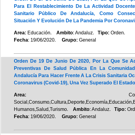
Para El Restablecimiento De La Actividad Docent
Sanitario Público De Andalucía, Como Conse
Situación Y Evolución De La Pandemia Por Coronavi
Area:
Educación.
Ambito
: Andaluz.
Tipo:
Orden.
Fecha
: 19/06/2020.
Grupo:
General
Orden De 19 De Junio De 2020, Por La Que Se A
Preventivas De Salud Pública En La Comunida
Andalucía Para Hacer Frente A La Crisis Sanitaria O
Coronavirus (Covid-19), Una Vez Superado El Estad
Area:
Comercio,Bien
Social,Consumo,Cultura,Deporte,Economía,Educación,
Humanos,Salud,Turismo.
Ambito
: Andaluz.
Tipo:
Ord
Fecha
: 19/06/2020.
Grupo:
General