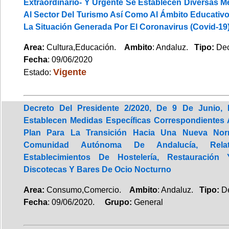
Extraordinario- Y Urgente Se Establecen Diversas M
Al Sector Del Turismo Así Como Al Ámbito Educativo
La Situación Generada Por El Coronavirus (Covid-19
Area:
Cultura,Educación.
Ambito
: Andaluz.
Tipo:
Dec
Fecha
: 09/06/2020
Vigente
Estado:
Decreto Del Presidente 2/2020, De 9 De Junio,
Establecen Medidas Específicas Correspondientes 
Plan Para La Transición Hacia Una Nueva Nor
Comunidad Autónoma De Andalucía, Rel
Establecimientos De Hostelería, Restauració
Discotecas Y Bares De Ocio Nocturno
Area:
Consumo,Comercio.
Ambito
: Andaluz.
Tipo:
D
Fecha
: 09/06/2020.
Grupo:
General