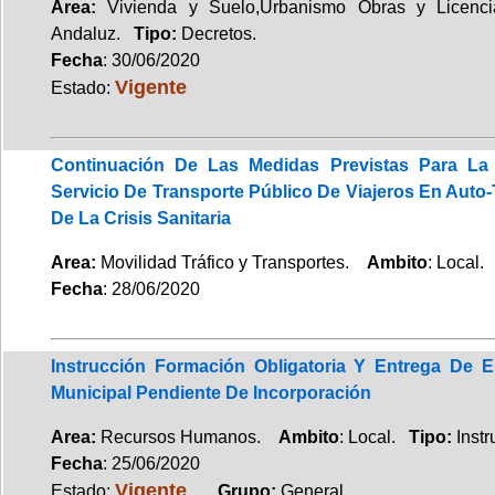
Area:
Vivienda y Suelo,Urbanismo Obras y Lic
Andaluz.
Tipo:
Decretos.
Fecha
: 30/06/2020
Vigente
Estado:
Continuación De Las Medidas Previstas Para La
Servicio De Transporte Público De Viajeros En Auto
De La Crisis Sanitaria
Area:
Movilidad Tráfico y Transportes.
Ambito
: Local
Fecha
: 28/06/2020
Instrucción Formación Obligatoria Y Entrega De E
Municipal Pendiente De Incorporación
Area:
Recursos Humanos.
Ambito
: Local.
Tipo:
Instr
Fecha
: 25/06/2020
Vigente
Estado:
.
Grupo:
General