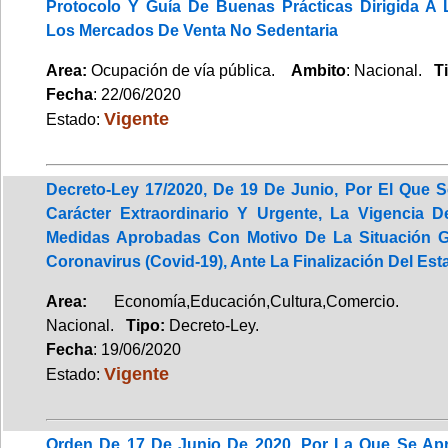
Protocolo Y Guía De Buenas Prácticas Dirigida A 
Los Mercados De Venta No Sedentaria
Area:
Ocupación de vía pública.
Ambito
: Nacional.
T
Fecha
: 22/06/2020
Vigente
Estado:
Decreto-Ley 17/2020, De 19 De Junio, Por El Que S
Carácter Extraordinario Y Urgente, La Vigencia 
Medidas Aprobadas Con Motivo De La Situación G
Coronavirus (Covid-19), Ante La Finalización Del Es
Area:
Economía,Educación,Cultura,Com
Nacional.
Tipo:
Decreto-Ley.
Fecha
: 19/06/2020
Vigente
Estado:
Orden De 17 De Junio De 2020, Por La Que Se Ap