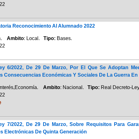
022
oria Reconocimiento Al Alumnado 2022
ón.
Ambito
: Local.
Tipo:
Bases.
022
Ley 6/2022, De 29 De Marzo, Por El Que Se Adoptan Me
s Consecuencias Económicas Y Sociales De La Guerra En
Interés,Economía.
Ambito
: Nacional.
Tipo:
Real Decreto-Ley
022
e
ey 7/2022, De 29 De Marzo, Sobre Requisitos Para Gar
 Electrónicas De Quinta Generación