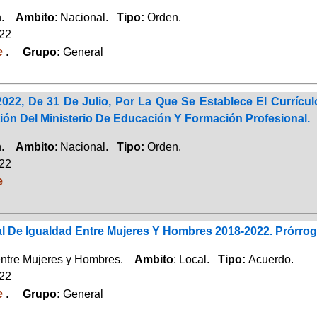
ón.
Ambito
: Nacional.
Tipo:
Orden.
022
e
.
Grupo:
General
2022, De 31 De Julio, Por La Que Se Establece El Currícu
ión Del Ministerio De Educación Y Formación Profesional.
ón.
Ambito
: Nacional.
Tipo:
Orden.
022
e
l De Igualdad Entre Mujeres Y Hombres 2018-2022. Prórroga
entre Mujeres y Hombres.
Ambito
: Local.
Tipo:
Acuerdo.
022
e
.
Grupo:
General