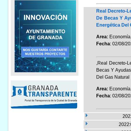
Real Decreto-L
De Becas Y Ayu
Energética Del 
Area:
Economía,
Fecha
: 02/08/2
,Real Decreto-L
Becas Y Ayudas 
Del Gas Natural
Area:
Economía,
Fecha
: 02/08/2
2022
2022: