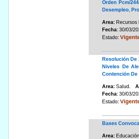
Orden Pcm/244/
Desempleo, Prot
Area:
Recursos
Fecha
: 30/03/2
Vigent
Estado:
Resolución De 
Niveles De Al
Contención De 
Area:
Salud.
A
Fecha
: 30/03/2
Vigent
Estado:
Bases Convocat
Area:
Educaci