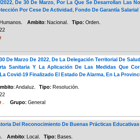
2022, De 30 De Marzo, Por La Que Se Desarrollan Las No
ección Por Cese De Actividad, Fondo De Garantía Salarial 
 Humanos.
Ambito
: Nacional.
Tipo:
Orden.
022
e
30 De Marzo De 2022, De La Delegación Territorial De Sal
erta Sanitaria Y La Aplicación De Las Medidas Que Co
La Covid-19 Finalizado El Estado De Alarma, En La Provinc
mbito
: Andaluz.
Tipo:
Resolución.
022
e
.
Grupo:
General
oria Del Reconocimiento De Buenas Prácticas Educativas
ón.
Ambito
: Local.
Tipo:
Bases.