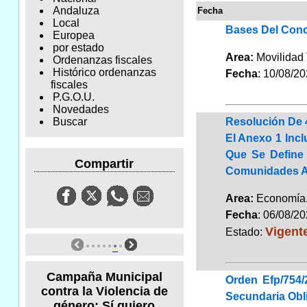
Andaluza
Fecha
Local
Bases Del Conc
Europea
por estado
Area:
Movilidad 
Ordenanzas fiscales
Histórico ordenanzas
Fecha
: 10/08/2
fiscales
P.G.O.U.
Novedades
Resolución De 4
Buscar
El Anexo 1 Incl
Que Se Define 
Compartir
Comunidades A
Area:
Economí
Fecha
: 06/08/2
Vigent
Estado:
Campaña Municipal
Orden Efp/754/
contra la Violencia de
Secundaria Obli
género: Sí quiero