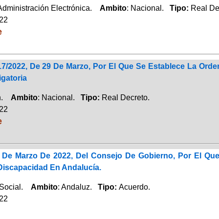
 Administración Electrónica.
Ambito
: Nacional.
Tipo:
Real De
022
e
17/2022, De 29 De Marzo, Por El Que Se Establece La Or
gatoria
ón.
Ambito
: Nacional.
Tipo:
Real Decreto.
022
e
De Marzo De 2022, Del Consejo De Gobierno, Por El Que S
iscapacidad En Andalucía.
 Social.
Ambito
: Andaluz.
Tipo:
Acuerdo.
022