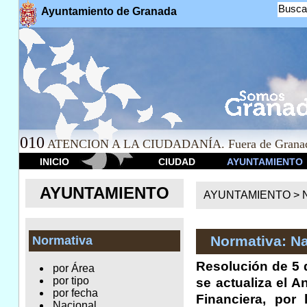
Busca
Ayuntamiento de Granada
010
ATENCION A LA CIUDADANÍA. Fuera de Granad
INICIO
CIUDAD
AYUNTAMIENTO
AYUNTAMIENTO
AYUNTAMIENTO >
Normativa: Na
Normativa
Resolución de 5 d
por Área
por tipo
se actualiza el A
por fecha
Financiera, por
Nacional