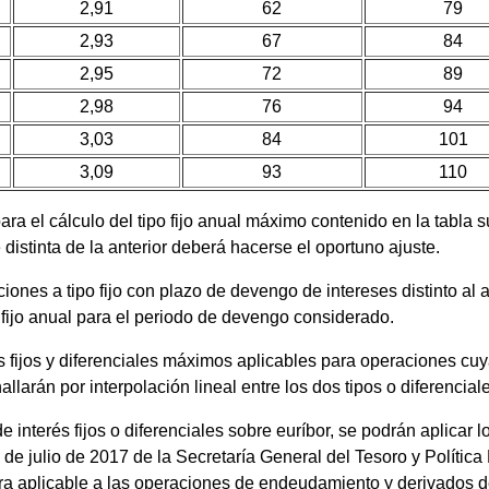
2,91
62
79
2,93
67
84
2,95
72
89
2,98
76
94
3,03
84
101
3,09
93
110
ara el cálculo del tipo fijo anual máximo contenido en la tabla s
 distinta de la anterior deberá hacerse el oportuno ajuste.
ones a tipo fijo con plazo de devengo de intereses distinto al a
o fijo anual para el periodo de devengo considerado.
és fijos y diferenciales máximos aplicables para operaciones cu
allarán por interpolación lineal entre los dos tipos o diferenci
e interés fijos o diferenciales sobre euríbor, se podrán aplicar
de julio de 2017 de la Secretaría General del Tesoro y Política 
era aplicable a las operaciones de endeudamiento y derivados 