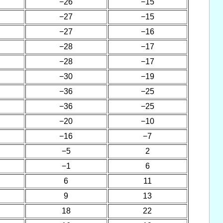
−26
−15
−27
−15
−27
−16
−28
−17
−28
−17
−30
−19
−36
−25
−36
−25
−20
−10
−16
−7
−5
2
−1
6
6
11
9
13
18
22