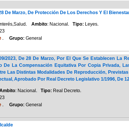
 28 De Marzo, De Protección De Los Derechos Y El Bienesta
Interés,Salud.
Ambito
: Nacional.
Tipo:
Leyes.
023
e
.
Grupo:
General
09/2023, De 28 De Marzo, Por El Que Se Establecen La Re
o De La Compensación Equitativa Por Copia Privada, La
tre Las Distintas Modalidades De Reproducción, Previstas
ectual, Aprobado Por Real Decreto Legislativo 1/1996, De 12
Ambito
: Nacional.
Tipo:
Real Decreto.
023
e
.
Grupo:
General
lcalde