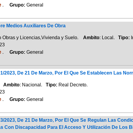
e
.
Grupo:
General
re Medios Auxiliares De Obra
 Obras y Licencias,Vivienda y Suelo.
Ambito
: Local.
Tipo:
I
023
e
.
Grupo:
General
91/2023, De 21 De Marzo, Por El Que Se Establecen Las No
d.
Ambito
: Nacional.
Tipo:
Real Decreto.
023
e
.
Grupo:
General
93/2023, De 21 De Marzo, Por El Que Se Regulan Las Condi
 Con Discapacidad Para El Acceso Y Utilización De Los Bi