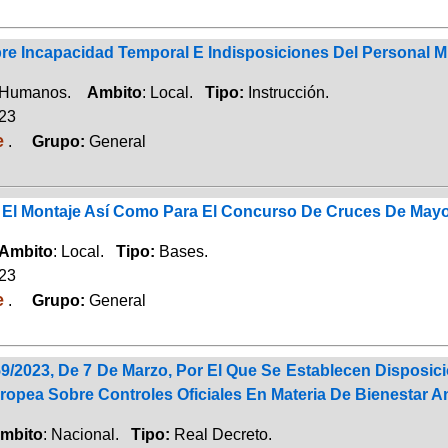
re Incapacidad Temporal E Indisposiciones Del Personal M
 Humanos.
Ambito
: Local.
Tipo:
Instrucción.
023
e
.
Grupo:
General
 El Montaje Así Como Para El Concurso De Cruces De May
Ambito
: Local.
Tipo:
Bases.
023
e
.
Grupo:
General
59/2023, De 7 De Marzo, Por El Que Se Establecen Disposi
opea Sobre Controles Oficiales En Materia De Bienestar An
mbito
: Nacional.
Tipo:
Real Decreto.