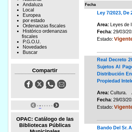
Andaluza
Fecha
Local
Ley 7/2023, De
Europea
por estado
Area:
Leyes de 
Ordenanzas fiscales
Histórico ordenanzas
Fecha
: 29/03/2
fiscales
Vigent
Estado:
P.G.O.U.
Novedades
Buscar
Real Decreto 2
Sujetos Al Pag
Compartir
Distribución En
Propiedad Intel
Area:
Cultura.
Fecha
: 29/03/2
Vigent
Estado:
OPAC: Catálogo de las
Bibliotecas Públicas
Bando Del Sr. A
Municipales