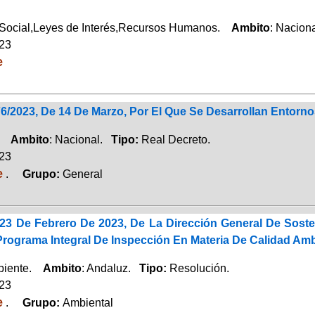
 Social,Leyes de Interés,Recursos Humanos.
Ambito
: Nacion
023
e
76/2023, De 14 De Marzo, Por El Que Se Desarrollan Entor
o.
Ambito
: Nacional.
Tipo:
Real Decreto.
023
e
.
Grupo:
General
23 De Febrero De 2023, De La Dirección General De Soste
Programa Integral De Inspección En Materia De Calidad Amb
biente.
Ambito
: Andaluz.
Tipo:
Resolución.
023
e
.
Grupo:
Ambiental