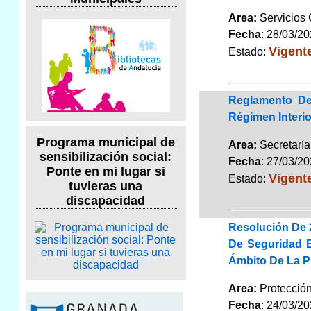
Area:
Servicios
Fecha
: 28/03/2
Vigent
Estado:
Reglamento De
Régimen Interi
Programa municipal de
Area:
Secretarí
sensibilización social:
Fecha
: 27/03/2
Ponte en mi lugar si
Vigent
Estado:
tuvieras una
discapacidad
Resolución De 
De Seguridad B
Ámbito De La Pr
Area:
Protecció
Fecha
: 24/03/2