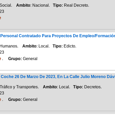
 Social.
Ambito
: Nacional.
Tipo:
Real Decreto.
023
e
 Personal Contratado Para Proyectos De Empleo/Formació
 Humanos.
Ambito
: Local.
Tipo:
Edicto.
023
e
.
Grupo:
General
 Coche 26 De Marzo De 2023, En La Calle Julio Moreno Dávi
Tráfico y Transportes.
Ambito
: Local.
Tipo:
Decretos.
023
e
.
Grupo:
General