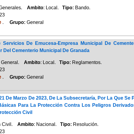
 Generales.
Ambito
: Local.
Tipo:
Bando.
023
e
.
Grupo:
General
 Servicios De Emucesa-Empresa Municipal De Cementeri
or Del Cementerio Municipal De Granada
a General.
Ambito
: Local.
Tipo:
Reglamentos.
023
e
.
Grupo:
General
21 De Marzo De 2023, De La Subsecretaría, Por La Que Se 
ásicas Para La Protección Contra Los Peligros Derivado
otección Civil
n Civil.
Ambito
: Nacional.
Tipo:
Resolución.
023