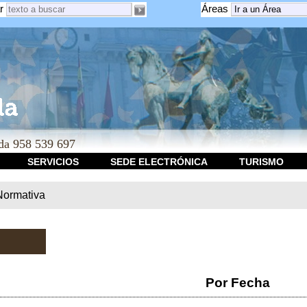
r
Áreas
a 958 539 697
SERVICIOS
SEDE ELECTRÓNICA
TURISMO
Normativa
Por Fecha