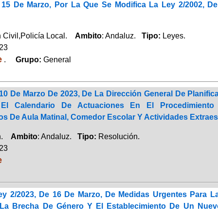
 15 De Marzo, Por La Que Se Modifica La Ley 2/2002, 
 Civil,Policía Local.
Ambito
: Andaluz.
Tipo:
Leyes.
023
e
.
Grupo:
General
10 De Marzo De 2023, De La Dirección General De Planifi
 El Calendario De Actuaciones En El Procedimient
s De Aula Matinal, Comedor Escolar Y Actividades Extraes
ón.
Ambito
: Andaluz.
Tipo:
Resolución.
023
e
ey 2/2023, De 16 De Marzo, De Medidas Urgentes Para L
La Brecha De Género Y El Establecimiento De Un Nuevo