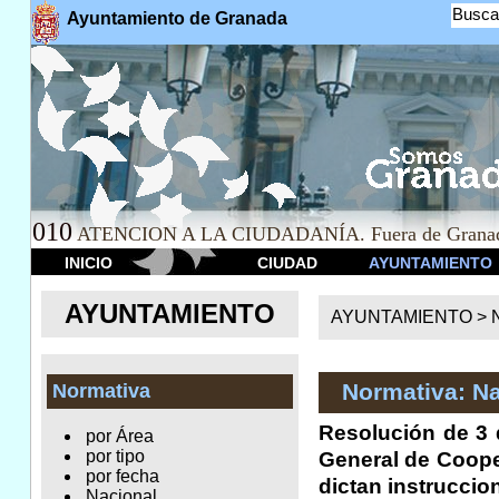
Busca
Ayuntamiento de Granada
010
ATENCION A LA CIUDADANÍA. Fuera de Granad
INICIO
CIUDAD
AYUNTAMIENTO
AYUNTAMIENTO
AYUNTAMIENTO >
Normativa: Na
Normativa
Resolución de 3 d
por Área
por tipo
General de Cooper
por fecha
dictan instruccio
Nacional